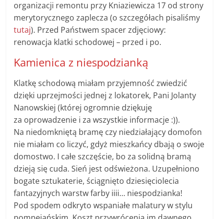
organizacji remontu przy Kniaziewicza 17 od strony
merytorycznego zaplecza (o szczegółach pisaliśmy
tutaj
). Przed Państwem spacer zdjęciowy:
renowacja klatki schodowej – przed i po.
Kamienica z niespodzianką
Klatkę schodową miałam przyjemność zwiedzić
dzięki uprzejmości jednej z lokatorek, Pani Jolanty
Nanowskiej (której ogromnie dziękuję
za oprowadzenie i za wszystkie informacje :)).
Na niedomkniętą bramę czy niedziałający domofon
nie miałam co liczyć, gdyż mieszkańcy dbają o swoje
domostwo. I całe szczęście, bo za solidną bramą
dzieją się cuda. Sień jest odświeżona. Uzupełniono
bogate sztukaterie, ściągnięto dziesięciolecia
fantazyjnych warstw farby iiii… niespodzianka!
Pod spodem odkryto wspaniałe malatury w stylu
pompejańskim. Koszt przywrócenia im dawnego