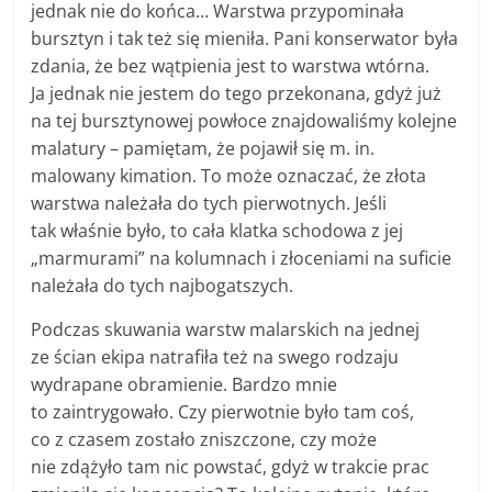
jednak nie do końca… Warstwa przypominała
bursztyn i tak też się mieniła. Pani konserwator była
zdania, że bez wątpienia jest to warstwa wtórna.
Ja jednak nie jestem do tego przekonana, gdyż już
na tej bursztynowej powłoce znajdowaliśmy kolejne
malatury – pamiętam, że pojawił się m. in.
malowany kimation. To może oznaczać, że złota
warstwa należała do tych pierwotnych. Jeśli
tak właśnie było, to cała klatka schodowa z jej
„marmurami” na kolumnach i złoceniami na suficie
należała do tych najbogatszych.
Podczas skuwania warstw malarskich na jednej
ze ścian ekipa natrafiła też na swego rodzaju
wydrapane obramienie. Bardzo mnie
to zaintrygowało. Czy pierwotnie było tam coś,
co z czasem zostało zniszczone, czy może
nie zdążyło tam nic powstać, gdyż w trakcie prac