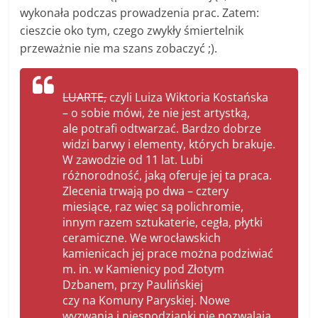
wykonała podczas prowadzenia prac. Zatem:
cieszcie oko tym, czego zwykły śmiertelnik
przeważnie nie ma szans zobaczyć ;).
LUARTE,
czyli Luiza Wiktoria Kostańska
– o sobie mówi, że nie jest artystką,
ale potrafi odtwarzać. Bardzo dobrze
widzi barwy i elementy, których brakuje.
W zawodzie od 11 lat. Lubi
różnorodność, jaką oferuje jej ta praca.
Zlecenia trwają po dwa – cztery
miesiące, raz więc są polichromie,
innym razem sztukaterie, cegła, płytki
ceramiczne. We wrocławskich
kamienicach jej prace można podziwiać
m. in. w Kamienicy pod Złotym
Dzbanem, przy Paulińskiej
czy na Komuny Paryskiej. Nowe
wyzwania i niespodzianki nie pozwalają