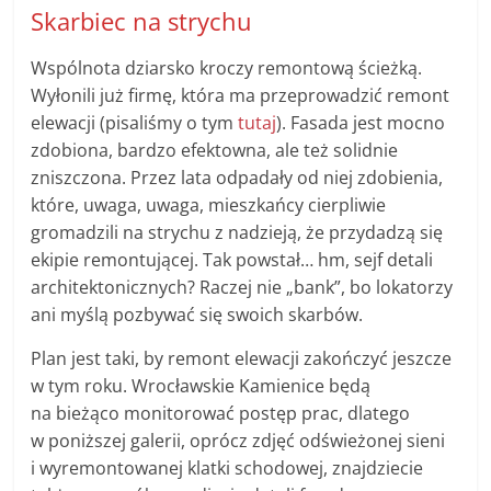
Skarbiec na strychu
Wspólnota dziarsko kroczy remontową ścieżką.
Wyłonili już firmę, która ma przeprowadzić remont
elewacji (pisaliśmy o tym
tutaj
). Fasada jest mocno
zdobiona, bardzo efektowna, ale też solidnie
zniszczona. Przez lata odpadały od niej zdobienia,
które, uwaga, uwaga, mieszkańcy cierpliwie
gromadzili na strychu z nadzieją, że przydadzą się
ekipie remontującej. Tak powstał… hm, sejf detali
architektonicznych? Raczej nie „bank”, bo lokatorzy
ani myślą pozbywać się swoich skarbów.
Plan jest taki, by remont elewacji zakończyć jeszcze
w tym roku. Wrocławskie Kamienice będą
na bieżąco monitorować postęp prac, dlatego
w poniższej galerii, oprócz zdjęć odświeżonej sieni
i wyremontowanej klatki schodowej, znajdziecie