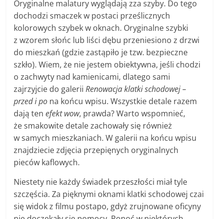
Oryginalne malatury wyglądają zza szyby. Do tego
dochodzi smaczek w postaci prześlicznych
kolorowych szybek w oknach. Oryginalne szybki
z wzorem słońc lub liści dębu przeniesiono z drzwi
do mieszkań (gdzie zastąpiło je tzw. bezpieczne
szkło). Wiem, że nie jestem obiektywna, jeśli chodzi
o zachwyty nad kamienicami, dlatego sami
zajrzyjcie do galerii
Renowacja klatki schodowej –
przed i po
na końcu wpisu. Wszystkie detale razem
dają ten
efekt wow
, prawda? Warto wspomnieć,
że smakowite detale zachowały się również
w samych mieszkaniach. W galerii na końcu wpisu
znajdziecie zdjęcia przepięnych oryginalnych
pieców kaflowych.
Niestety nie każdy świadek przeszłości miał tyle
szczęścia. Za pięknymi oknami klatki schodowej czai
się widok z filmu postapo, gdyż zrujnowane oficyny
nie doczekały się pomocy. Ponoć w niektórych