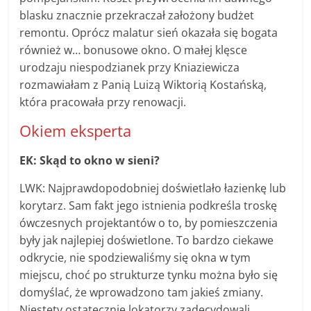
blasku znacznie przekraczał założony budżet
remontu. Oprócz malatur sień okazała się bogata
również w… bonusowe okno. O małej klęsce
urodzaju niespodzianek przy Kniaziewicza
rozmawiałam z Panią Luizą Wiktorią Kostańską,
która pracowała przy renowacji.
Okiem eksperta
EK: Skąd to okno w sieni?
LWK: Najprawdopodobniej doświetlało łazienkę lub
korytarz. Sam fakt jego istnienia podkreśla troskę
ówczesnych projektantów o to, by pomieszczenia
były jak najlepiej doświetlone. To bardzo ciekawe
odkrycie, nie spodziewaliśmy się okna w tym
miejscu, choć po strukturze tynku można było się
domyślać, że wprowadzono tam jakieś zmiany.
Niestety ostatecznie lokatorzy zadecydowali,