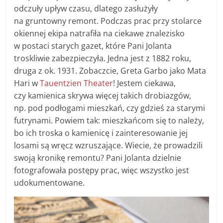
odczuły upływ czasu, dlatego zasłużyły
na gruntowny remont. Podczas prac przy stolarce
okiennej ekipa natrafiła na ciekawe znalezisko
w postaci starych gazet, które Pani Jolanta
troskliwie zabezpieczyła. Jedna jest z 1882 roku,
druga z ok. 1931. Zobaczcie, Greta Garbo jako Mata
Hari w
Tauentzien Theater
! Jestem ciekawa,
czy kamienica skrywa więcej takich drobiazgów,
np. pod podłogami mieszkań, czy gdzieś za starymi
futrynami. Powiem tak: mieszkańcom się to należy,
bo ich troska o kamienicę i zainteresowanie jej
losami są wręcz wzruszające. Wiecie, że prowadzili
swoją kronikę remontu? Pani Jolanta dzielnie
fotografowała postępy prac, więc wszystko jest
udokumentowane.