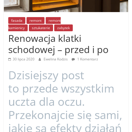
fasada
remont
remont
kamienicy
sztukaterie
zabytek
Renowacja klatki
schodowej – przed i po
30 lipca 2020
Ewelina Kodzis
1 Komentarz
Dzisiejszy post
to przede wszystkim
uczta dla oczu.
Przekonajcie się sami,
jakie są efekty działań