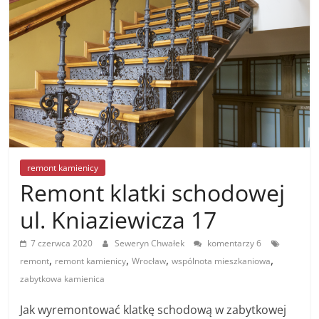
remont kamienicy
Remont klatki schodowej
ul. Kniaziewicza 17
7 czerwca 2020
Seweryn Chwałek
komentarzy 6
,
,
,
,
remont
remont kamienicy
Wrocław
wspólnota mieszkaniowa
zabytkowa kamienica
Jak wyremontować klatkę schodową w zabytkowej