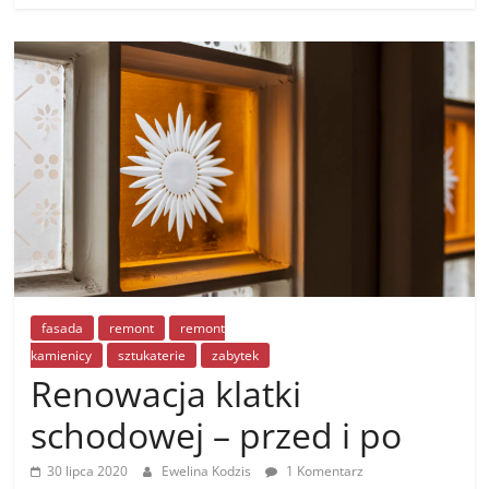
fasada
remont
remont
kamienicy
sztukaterie
zabytek
Renowacja klatki
schodowej – przed i po
30 lipca 2020
Ewelina Kodzis
1 Komentarz