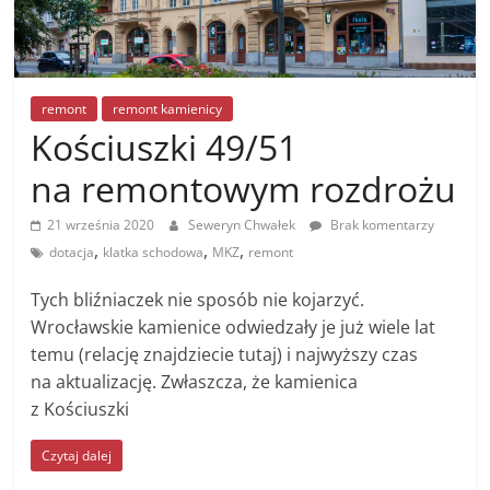
remont
remont kamienicy
Kościuszki 49/51
na remontowym rozdrożu
21 września 2020
Seweryn Chwałek
Brak komentarzy
,
,
,
dotacja
klatka schodowa
MKZ
remont
Tych bliźniaczek nie sposób nie kojarzyć.
Wrocławskie kamienice odwiedzały je już wiele lat
temu (relację znajdziecie tutaj) i najwyższy czas
na aktualizację. Zwłaszcza, że kamienica
z Kościuszki
Czytaj dalej