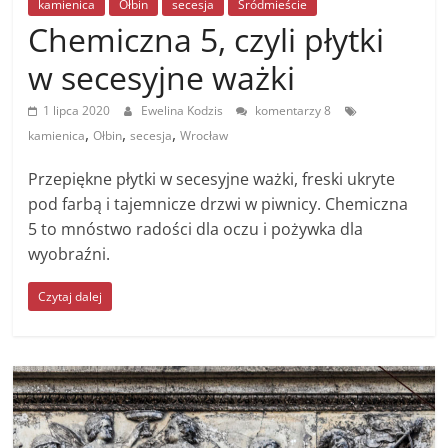
kamienica
Ołbin
secesja
Śródmieście
Chemiczna 5, czyli płytki
w secesyjne ważki
1 lipca 2020
Ewelina Kodzis
komentarzy 8
,
,
,
kamienica
Ołbin
secesja
Wrocław
Przepiękne płytki w secesyjne ważki, freski ukryte
pod farbą i tajemnicze drzwi w piwnicy. Chemiczna
5 to mnóstwo radości dla oczu i pożywka dla
wyobraźni.
Czytaj dalej