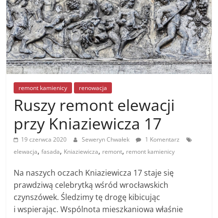
remont kamienicy
renowacja
Ruszy remont elewacji
przy Kniaziewicza 17
19 czerwca 2020
Seweryn Chwałek
1 Komentarz
,
,
,
,
elewacja
fasada
Kniaziewicza
remont
remont kamienicy
Na naszych oczach Kniaziewicza 17 staje się
prawdziwą celebrytką wśród wrocławskich
czynszówek. Śledzimy tę drogę kibicując
i wspierając. Wspólnota mieszkaniowa właśnie