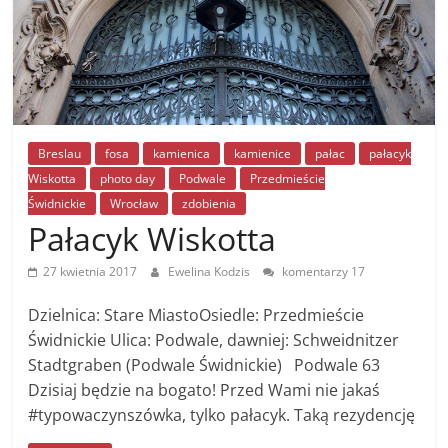
Breslau
fosa
kamienica
kamienice
pałac
pałacyk
Wiskotta
photo day
Podwale
Przedmieście
Świdnickie
Wrocław
zdobienia
Pałacyk Wiskotta
27 kwietnia 2017
Ewelina Kodzis
komentarzy 17
Dzielnica: Stare MiastoOsiedle: Przedmieście
Świdnickie Ulica: Podwale, dawniej: Schweidnitzer
Stadtgraben (Podwale Świdnickie) Podwale 63
Dzisiaj będzie na bogato! Przed Wami nie jakaś
#typowaczynszówka, tylko pałacyk. Taką rezydencję