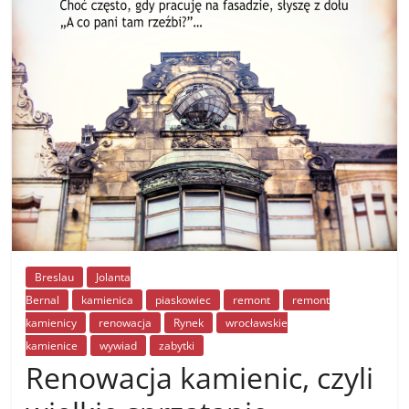
Breslau
Jolanta
Bernal
kamienica
piaskowiec
remont
remont
kamienicy
renowacja
Rynek
wrocławskie
kamienice
wywiad
zabytki
Renowacja kamienic, czyli