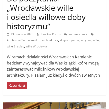
„Wrocławskie wille
i osiedla willowe doby
historyzmu”
13 czerwca 2020
Ewelina Kodzis
komentarze 2
,
,
,
,
,
Agnieszka Tomaszewicz
architektura
do poczytania
książka
wille
,
wille Breslau
wille Wrocławia
W ramach działalności Wrocławskich Kamienic
będziemy wynajdywać dla Was książki, które mogą
zainteresować miłośników wrocławskiej
architektury. Pisałam już kiedyś o dwóch świetnych
Czytaj dalej