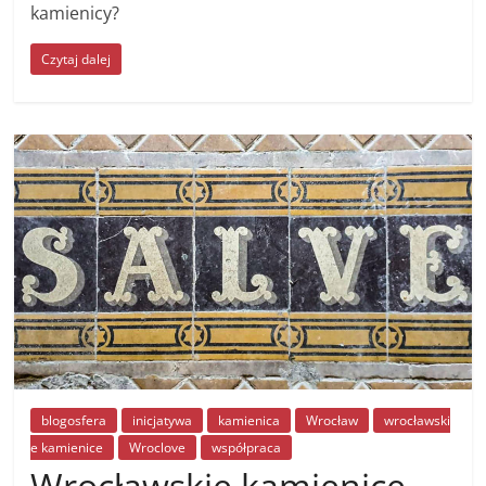
kamienicy?
Czytaj dalej
blogosfera
inicjatywa
kamienica
Wrocław
wrocławski
e kamienice
Wroclove
współpraca
Wrocławskie kamienice