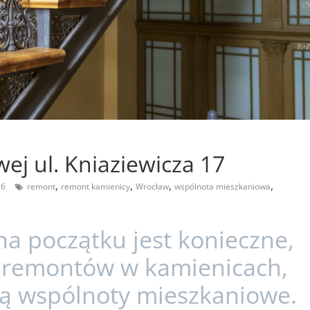
ej ul. Kniaziewicza 17
,
,
,
,
 6
remont
remont kamienicy
Wrocław
wspólnota mieszkaniowa
a początku jest konieczne,
 remontów w kamienicach,
ją wspólnoty mieszkaniowe.