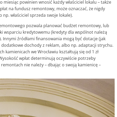
 miesiąc powinien wnosić każdy właściciel lokalu – także
płat na fundusz remontowy, może oznaczać, że nigdy
 np. właściciel sprzeda swoje lokale).
u remontowego pozwala planować budżet remontowy, lub
i wsparciu kredytowemu (kredyty dla wspólnot należą
). Innymi źródłami finansowania mogą być dotacje (jak
 dodatkowe dochody z reklam, albo np. adaptacji strychu.
h kamienicach we Wrocławiu kształtują się od 1 zł
. Wysokość wpłat determinują oczywiście potrzeby
emontach nie należy – dbając o swoją kamienicę –