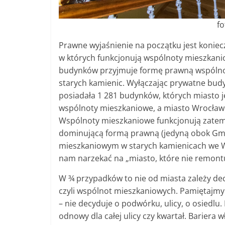
fo
Prawne wyjaśnienie na początku jest konie
w których funkcjonują wspólnoty mieszkan
budynków przyjmuje formę prawną wspólnot
starych kamienic. Wyłączając prywatne budyn
posiadała 1 281 budynków, których miasto je
wspólnoty mieszkaniowe, a miasto Wrocław 
Wspólnoty mieszkaniowe funkcjonują zatem 
dominującą formą prawną (jedyną obok Gm
mieszkaniowym w starych kamienicach we W
nam narzekać na „miasto, które nie remontu
W ¾ przypadków to nie od miasta zależy decy
czyli wspólnot mieszkaniowych. Pamiętajmy 
– nie decyduje o podwórku, ulicy, o osiedl
odnowy dla całej ulicy czy kwartał. Bariera 