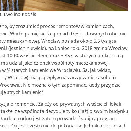
t. Ewelina Kodzis
czne, by zrozumieć proces remontów w kamienicach,
iowe. Warto pamiętać, że ponad 97% budowanych obecnie
y mieszkaniowej. Wrocław posiada około 5,5 tysiąca
ki (jest ich niewiele), na koniec roku 2018 gmina Wrocław
st 100% właścicielem, oraz 3 867, w których funkcjonują
ma udział jako członek wspólnoty mieszkaniowej.
w ¾ starych kamienic we Wrocławiu. Są, jak widać,
iny Wrocław) mającą wpływ na zarządzanie zasobem
rocławiu. Nie można o tym zapominać, kiedy przyjdzie
je strych kamienic”.
zja o remoncie. Zależy od prywatnych właścicieli lokali –
także, że wspólnota decyduje tylko (i aż) o swoim budynku
u. Bardzo trudno jest zatem prowadzić spójny program
własności jest często nie do pokonania. Jednak o procesach