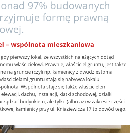
 ponad 97% budowanych
rzyjmuje formę prawną
owej.
el – wspólnota mieszkaniowa
gdy pierwszy lokal, ze wszystkich należących dotąd
nemu właścicielowi. Prawnie, właściciel gruntu, jest także
one na gruncie (czyli np. kamienicy z dwudziestoma
 właścicielami gruntu stają się nabywca lokalu
spólnota. Wspólnota staje się także właścicielem
lewacji, dachu, instalacji, klatki schodowej, działki
ządzać budynkiem, ale tylko (albo aż) w zakresie części
kowej kamienicy przy ul. Kniaziewicza 17 to dowód tego,