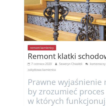
remont kamienicy
Remont klatki schodow
7 czerwca 2020
Seweryn Chwałek
komentarzy
zabytkowa kamienica
Prawne wyjaśnienie n
by zrozumieć proces
w których funkcjonu