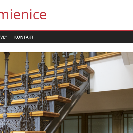
mienice
LVE”
KONTAKT