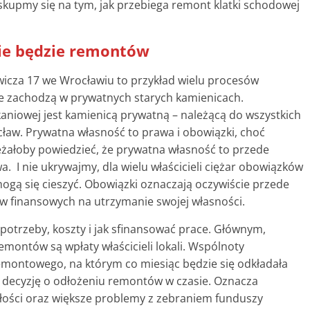
 skupmy się na tym, jak przebiega remont klatki schodowej
ie będzie remontów
wicza 17 we Wrocławiu to przykład wielu procesów
ie zachodzą w prywatnych starych kamienicach.
aniowej jest kamienicą prywatną – należącą do wszystkich
ocław. Prywatna własność to prawa i obowiązki, choć
żałoby powiedzieć, że prywatna własność to przede
. I nie ukrywajmy, dla wielu właścicieli ciężar obowiązków
mogą się cieszyć. Obowiązki oznaczają oczywiście przede
 finansowych na utrzymanie swojej własności.
potrzeby, koszty i jak sfinansować prace. Głównym,
montów są wpłaty właścicieli lokali. Wspólnoty
emontowego, na którym co miesiąc będzie się odkładała
o decyzję o odłożeniu remontów w czasie. Oznacza
łości oraz większe problemy z zebraniem funduszy