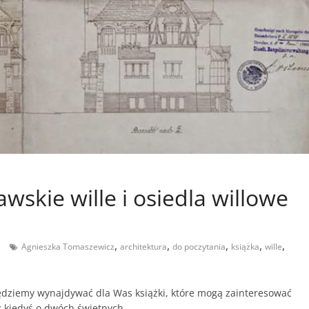
wskie wille i osiedla willowe
,
,
,
,
,
Agnieszka Tomaszewicz
architektura
do poczytania
książka
wille
dziemy wynajdywać dla Was książki, które mogą zainteresować
ż kiedyś o dwóch świetnych