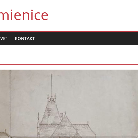
mienice
LVE”
KONTAKT