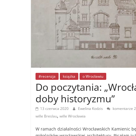
#recenzja
książka
o Wrocławiu
Do poczytania: „Wrocła
doby historyzmu”
13 czerwca 2020
Ewelina Kodzis
komentarze 2
,
wille Breslau
wille Wrocławia
W ramach działalności Wrocławskich Kamienic bę
miłośników wrocławskiej architektury. Pisałam ju