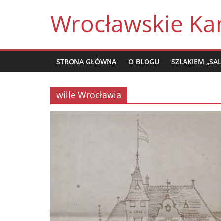
Skip
Wrocławskie Ka
to
content
STRONA GŁÓWNA
O BLOGU
SZLAKIEM „SA
wille Wrocławia