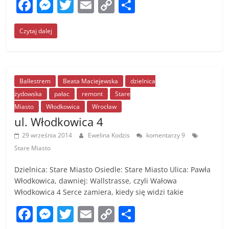
F
M
T
E
C
S
a
e
w
m
o
h
Czytaj dalej
c
ss
itt
ai
p
ar
e
e
er
l
y
e
b
n
Li
o
g
n
Ballestrem
Beata Maciejewska
dzielnica
żydowska
pałac
remont
Stare
o
er
k
Miasto
Włodkowica
Wrocław
k
ul. Włodkowica 4
29 września 2014
Ewelina Kodzis
komentarzy 9
Stare Miasto
Dzielnica: Stare Miasto Osiedle: Stare Miasto Ulica: Pawła
Włodkowica, dawniej: Wallstrasse, czyli Wałowa
Włodkowica 4 Serce zamiera, kiedy się widzi takie
F
M
T
E
C
S