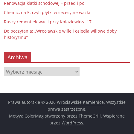
Renowacja klatki schodowej – przed i po
Chemiczna 5, czyli płytki w secesyjne ważki
Ruszy remont elewacji przy Kniaziewicza 17
Do poczytania: „Wrocławskie wille i osiedla willowe doby
historyzmu”
Archiwa
Archiwa
Prawa autorskie © 2026
Wrocławskie Kamienice
. Wszystkie
prawa zastrzeżone.
Motyw:
ColorMag
stworzony przez ThemeGrill. Wspierane
przez
WordPress
.