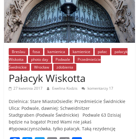
Breslau
fosa
kamienica
kamienice
pałac
pałacyk
Wiskotta
photo day
Podwale
Przedmieście
Świdnickie
Wrocław
zdobienia
Pałacyk Wiskotta
27 kwietnia 2017
Ewelina Kodzis
komentarzy 17
Dzielnica: Stare MiastoOsiedle: Przedmieście Świdnickie
Ulica: Podwale, dawniej: Schweidnitzer
Stadtgraben (Podwale Świdnickie) Podwale 63 Dzisiaj
będzie na bogato! Przed Wami nie jakaś
#typowaczynszówka, tylko pałacyk. Taką rezydencję