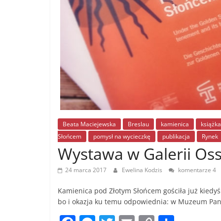
Beata Maciejewska
Breslau
kamienica
książka
Słońcem
pomysł na wycieczkę
publikacja
Rynek
Wystawa w Galerii Oss
24 marca 2017
Ewelina Kodzis
komentarze 4
Kamienica pod Złotym Słońcem gościła już kiedyś
bo i okazja ku temu odpowiednia: w Muzeum Pa