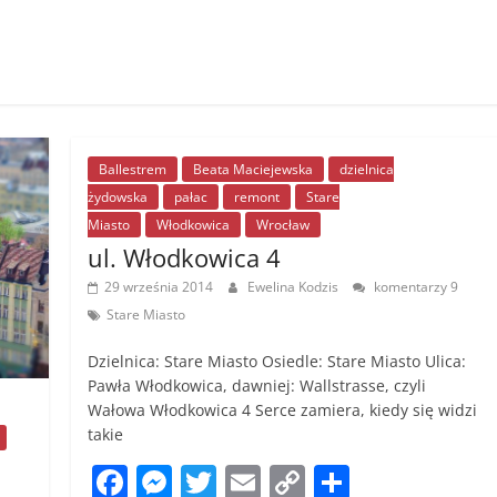
Ballestrem
Beata Maciejewska
dzielnica
żydowska
pałac
remont
Stare
Miasto
Włodkowica
Wrocław
ul. Włodkowica 4
29 września 2014
Ewelina Kodzis
komentarzy 9
Stare Miasto
Dzielnica: Stare Miasto Osiedle: Stare Miasto Ulica:
Pawła Włodkowica, dawniej: Wallstrasse, czyli
Wałowa Włodkowica 4 Serce zamiera, kiedy się widzi
takie
F
M
T
E
C
S