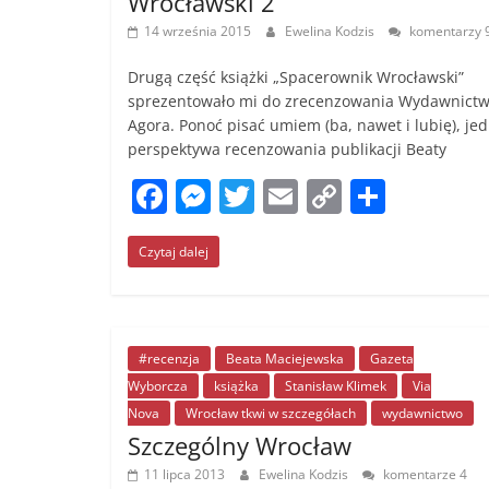
Wrocławski 2”
14 września 2015
Ewelina Kodzis
komentarzy 
Drugą część książki „Spacerownik Wrocławski”
sprezentowało mi do zrecenzowania Wydawnict
Agora. Ponoć pisać umiem (ba, nawet i lubię), je
perspektywa recenzowania publikacji Beaty
F
M
T
E
C
S
a
e
w
m
o
h
Czytaj dalej
c
ss
itt
ai
p
ar
e
e
er
l
y
e
b
n
Li
o
g
n
#recenzja
Beata Maciejewska
Gazeta
Wyborcza
książka
Stanisław Klimek
Via
o
er
k
Nova
Wrocław tkwi w szczegółach
wydawnictwo
k
Szczególny Wrocław
11 lipca 2013
Ewelina Kodzis
komentarze 4