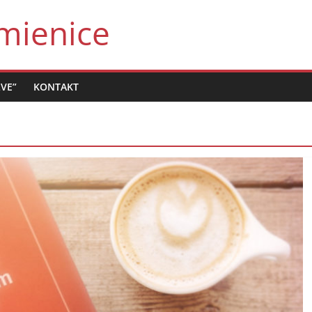
mienice
LVE”
KONTAKT