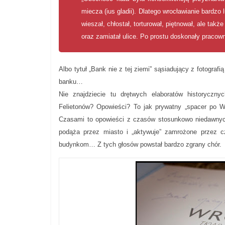
miecza (ius gladii). Dlatego wrocławianie bardzo
wieszał, chłostał, torturował, piętnował, ale takż
oraz zamiatał ulice. Po prostu doskonały pracown
Albo tytuł „Bank nie z tej ziemi” sąsiadujący z fotogra
banku…
Nie znajdziecie tu drętwych elaboratów historyczn
Felietonów? Opowieści? To jak prywatny „spacer po Wr
Czasami to opowieści z czasów stosunkowo niedawnych,
podąża przez miasto i „aktywuje” zamrożone przez cz
budynkom… Z tych głosów powstał bardzo zgrany chór.