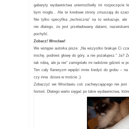
gabaryty wydawnictwa uniemożliwiły mi rozpoczęcie l
bym mogła… Ale te kredowe strony zmuszają do szacun
Nie tylko specyfika „techniczna” na to wskazuje, al
nie dlatego, że jest przeładowany datami, nazwiskami
pochylić.
Zobacz! Wrocław!
We wstępie autorka pisze: „Na wszystko brakuje Ci cza
trochę, podnieś głowę do góry, a nie pożałujesz.” Ja? 
tak robią, ale ja nie” zamigotało mi radośnie gdzieś w 
Ten cały flaneryzm wpędzi mnie kiedyś do grobu – na r
czy inna dziura w moście ;).
Zobaczyć we Wrocławiu coś zachwycającego nie jest t
historii. Dlatego warto sięgać po takie wydawnictwa, k