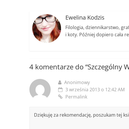
o
er
k
k
Ewelina Kodzis
Filologia, dziennikarstwo, gr
i koty. Później dopiero cała re
4 komentarze do “
Szczególny 
Anonimowy
3 września 2013 o 12:42 AM
Permalink
Dziękuję za rekomendację, poszukam tej ksi