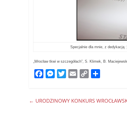
Specjalnie dla mnie, z dedykacją 
„Wrocław tkwi w szczegółach”, S. Klimek, B. Maciejews
F
M
T
E
C
S
a
e
w
m
o
h
c
ss
itt
ai
p
ar
e
e
er
l
y
e
←
URODZINOWY KONKURS WROCŁAWSKI
b
n
Li
o
g
n