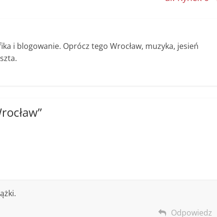
afika i blogowanie. Oprócz tego Wrocław, muzyka, jesień
szta.
Wrocław
”
ążki.
Odpowiedz