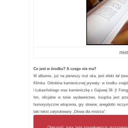
mis
Co jest w środku? A czego nie ma?
W albumie, już na pierwszy rzut oka, jest efekt
łał
(wow
Klimka. Odrobina kamienicznej prywaty: w środku znajd
i Łukasińskiego oraz kamieniczkę z Gajowej 36 :)! Fotog
hm, oficjalne w tonie wydawnictwo, książka jest przes
humorystyczne wtrącenia, gry słowne, anegdotki niczym 
taki tekst zatytułowany „Głowa dla mistrza”:
„Obecność kata była konsekwencją przyznania 