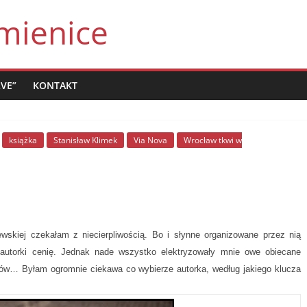
mienice
LVE”
KONTAKT
książka
Stanisław Klimek
Via Nova
Wrocław tkwi w
skiej czekałam z niecierpliwością. Bo i słynne organizowane przez nią
j autorki cenię. Jednak nade wszystko elektryzowały mnie owe obiecane
ków… Byłam ogromnie ciekawa co wybierze autorka, według jakiego klucza