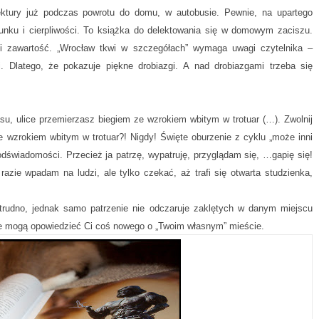
ektury już podczas powrotu do domu, w autobusie. Pewnie, na upartego
ku i cierpliwości. To książka do delektowania się w domowym zaciszu.
e i zawartość. „Wrocław tkwi w szczegółach” wymaga uwagi czytelnika –
. Dlatego, że pokazuje piękne drobiazgi. A nad drobiazgami trzeba się
su, ulice przemierzasz biegiem ze wzrokiem wbitym w trotuar (…). Zwolnij
Ze wzrokiem wbitym w trotuar?! Nigdy! Święte oburzenie z cyklu „może inni
podświadomości. Przecież ja patrzę, wypatruję, przyglądam się, …gapię się!
azie wpadam na ludzi, ale tylko czekać, aż trafi się otwarta studzienka,
rudno, jednak samo patrzenie nie odczaruje zaklętych w danym miejscu
tóre mogą opowiedzieć Ci coś nowego o „Twoim własnym” mieście.