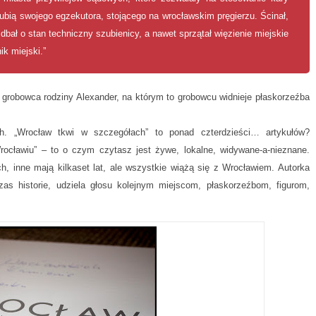
 lubią swojego egzekutora, stojącego na wrocławskim pręgierzu. Ścinał,
e dbał o stan techniczny szubienicy, a nawet sprzątał więzienie miejskie
ik miejski.”
fią grobowca rodziny Alexander, na którym to grobowcu widnieje płaskorzeźba
ych. „Wrocław tkwi w szczegółach” to ponad czterdzieści… artykułów?
ocławiu” – to o czym czytasz jest żywe, lokalne, widywane-a-nieznane.
 inne mają kilkaset lat, ale wszystkie wiążą się z Wrocławiem. Autorka
as historie, udziela głosu kolejnym miejscom, płaskorzeźbom, figurom,