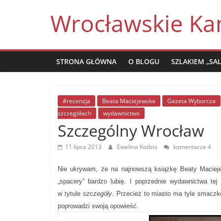
Skip
Wrocławskie Ka
to
content
STRONA GŁÓWNA
O BLOGU
SZLAKIEM „SA
#recenzja
Beata Maciejewska
Gazeta Wyborcza
szczegółach
wydawnictwo
Szczególny Wrocław
11 lipca 2013
Ewelina Kodzis
komentarze 4
Nie ukrywam, że na najnowszą książkę Beaty Maciejew
„spacery” bardzo lubię. I poprzednie wydawnictwa te
w tytule
szczegóły
. Przecież to miasto ma tyle smacz
poprowadzi swoją opowieść.