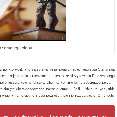
trz drugiego planu…
, jak kto woli), a to za sprawą niesamowitych zdjęć autorstwa Stanisława
ziecie zdjęcia m.in. przepięknej kamienicy ze skrzyżowania Prądzyńskiego
rafie ilustrują kolejne teksty w albumie. Pomimo formy sugerującej raczej…
iąknięta charakterystyczną narracją autorki. Jeśli lubicie te wszystkie
wisienki na torcie, to z całą pewnością się nie rozczarujecie. Ot, choćby
miastu przywilejów sądowych, które zezwalały na stosowanie kary