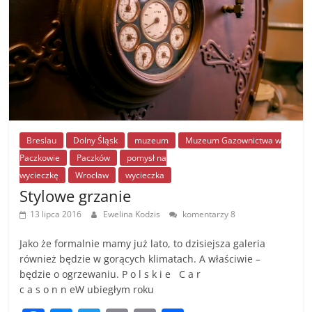
Breslau
Dolny Śląsk
muzeum
Muzeum Gazownictwa w
Paczkowie
Paczków
pomysł na
wycieczkę
Wrocław
wycieczka
Stylowe grzanie
13 lipca 2016
Ewelina Kodzis
komentarzy 8
Jako że formalnie mamy już lato, to dzisiejsza galeria
również będzie w gorących klimatach. A właściwie –
będzie o ogrzewaniu. P o l s k i e C a r
c a s o n n eW ubiegłym roku