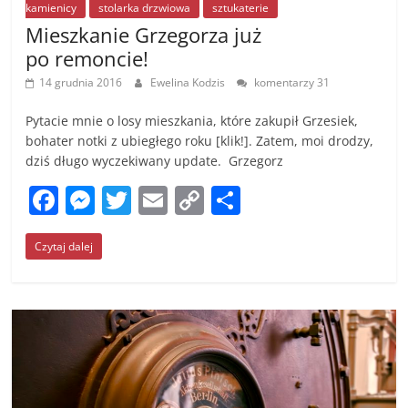
kamienicy
stolarka drzwiowa
sztukaterie
Mieszkanie Grzegorza już
po remoncie!
14 grudnia 2016
Ewelina Kodzis
komentarzy 31
Pytacie mnie o losy mieszkania, które zakupił Grzesiek,
bohater notki z ubiegłego roku [klik!]. Zatem, moi drodzy,
dziś długo wyczekiwany update. Grzegorz
F
M
T
E
C
S
a
e
w
m
o
h
Czytaj dalej
c
ss
itt
ai
p
ar
e
e
er
l
y
e
b
n
Li
o
g
n
o
er
k
k