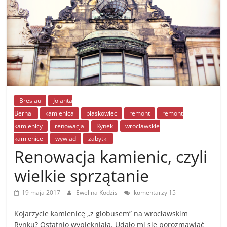
Breslau
Jolanta
Bernal
kamienica
piaskowiec
remont
remont
kamienicy
renowacja
Rynek
wrocławskie
kamienice
wywiad
zabytki
Renowacja kamienic, czyli
wielkie sprzątanie
19 maja 2017
Ewelina Kodzis
komentarzy 15
Kojarzycie kamienicę „z globusem” na wrocławskim
Rynku? Ostatnio wypiękniała. Udało mi się porozmawiać