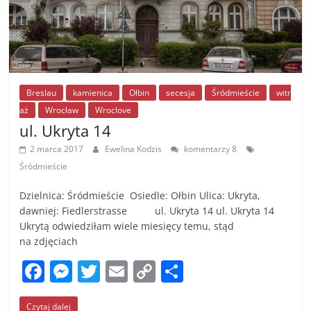
Breslau
kamienica
Ołbin
secesja
Śródmieście
witr
aż
Wrocław
Wroclove
ul. Ukryta 14
2 marca 2017
Ewelina Kodzis
komentarzy 8
Śródmieście
Dzielnica: Śródmieście Osiedle: Ołbin Ulica: Ukryta,
dawniej: Fiedlerstrasse ul. Ukryta 14 ul. Ukryta 14
Ukrytą odwiedziłam wiele miesięcy temu, stąd
na zdjęciach
F
M
T
E
C
S
a
e
w
m
o
h
Czytaj dalej