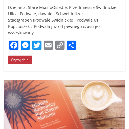
Dzielnica: Stare MiastoOsiedle: Przedmieście Świdnickie
Ulica: Podwale, dawniej: Schweidnitzer
Stadtgraben (Podwale Świdnickie) Podwale 61
Kopciuszek z Podwala już od pewnego czasu jest
wyszykowany
F
M
T
E
C
S
a
e
w
m
o
h
Czytaj dalej
c
ss
itt
ai
p
ar
e
e
er
l
y
e
b
n
Li
o
g
n
o
er
k
k