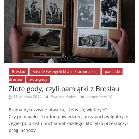
o
g
n
o
er
k
k
Breslau
Kościół Ewangelicki Unii Staropruskiej
pamiątki z
Breslau
złote gody
Złote gody, czyli pamiątki z Breslau
11 grudnia 2014
Ewelina Kodzis
komentarzy 10
Brama była zwykle otwarta, „żeby się wietrzyło”.
Czy pomagało – trudno powiedzieć, bo zapach wilgotnych
cegieł po prostu pochłaniał każdego, kto tylko przekroczył
próg. Schody