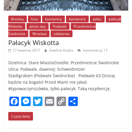
Breslau
fosa
kamienica
kamienice
pałac
pałacyk
Wiskotta
photo day
Podwale
Przedmieście
Świdnickie
Wrocław
zdobienia
Pałacyk Wiskotta
27 kwietnia 2017
Ewelina Kodzis
komentarzy 17
Dzielnica: Stare MiastoOsiedle: Przedmieście Świdnickie
Ulica: Podwale, dawniej: Schweidnitzer
Stadtgraben (Podwale Świdnickie) Podwale 63 Dzisiaj
będzie na bogato! Przed Wami nie jakaś
#typowaczynszówka, tylko pałacyk. Taką rezydencję
F
M
T
E
C
S
a
e
w
m
o
h
Czytaj dalej
c
ss
itt
ai
p
ar
e
e
er
l
y
e