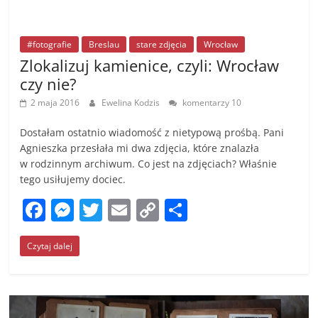
#fotografie
Breslau
stare zdjęcia
Wrocław
Zlokalizuj kamienice, czyli: Wrocław
czy nie?
2 maja 2016
Ewelina Kodzis
komentarzy 10
Dostałam ostatnio wiadomość z nietypową prośbą. Pani
Agnieszka przesłała mi dwa zdjęcia, które znalazła
w rodzinnym archiwum. Co jest na zdjęciach? Właśnie
tego usiłujemy dociec.
F
M
T
E
C
S
a
e
w
m
o
h
Czytaj dalej
c
ss
itt
ai
p
ar
e
e
er
l
y
e
b
n
Li