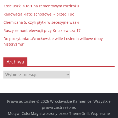
Kościuszki 49/51 na remontowym rozdrożu
Renowacja klatki schodowej – przed i po
Chemiczna 5, czyli płytki w secesyjne ważki
Ruszy remont elewacji przy Kniaziewicza 17
Do poczytania: „Wrocławskie wille i osiedla willowe doby
historyzmu”
Archiwa
Archiwa
Prawa autorskie © 2026
Wrocławskie Kamienice
. Wszystkie
prawa zastrzeżone.
Motyw:
ColorMag
stworzony przez ThemeGrill. Wspierane