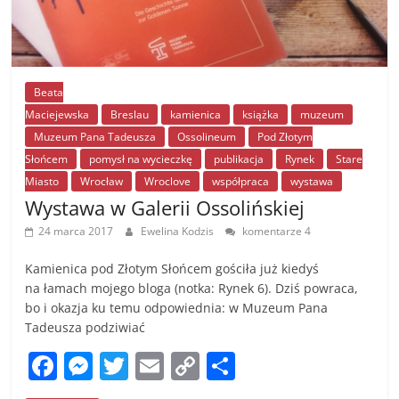
Beata
Maciejewska
Breslau
kamienica
książka
muzeum
Muzeum Pana Tadeusza
Ossolineum
Pod Złotym
Słońcem
pomysł na wycieczkę
publikacja
Rynek
Stare
Miasto
Wrocław
Wroclove
współpraca
wystawa
Wystawa w Galerii Ossolińskiej
24 marca 2017
Ewelina Kodzis
komentarze 4
Kamienica pod Złotym Słońcem gościła już kiedyś
na łamach mojego bloga (notka: Rynek 6). Dziś powraca,
bo i okazja ku temu odpowiednia: w Muzeum Pana
Tadeusza podziwiać
F
M
T
E
C
S
a
e
w
m
o
h