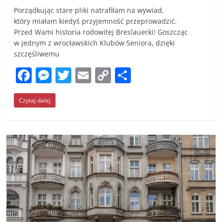
Porządkując stare pliki natrafiłam na wywiad,
który miałam kiedyś przyjemność przeprowadzić.
Przed Wami historia rodowitej Breslauerki! Goszcząc
w jednym z wrocławskich Klubów Seniora, dzięki
szczęśliwemu
F
M
T
E
C
S
a
e
w
m
o
h
Czytaj dalej
c
ss
itt
ai
p
ar
e
e
er
l
y
e
b
n
Li
o
g
n
o
er
k
k