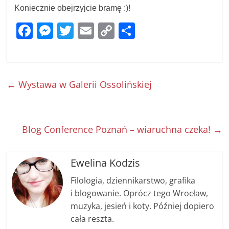
Koniecznie obejrzyjcie bramę :)!
F
M
T
E
C
S
a
e
w
m
o
h
c
ss
itt
ai
p
ar
e
e
er
l
y
e
←
Wystawa w Galerii Ossolińskiej
b
n
Li
o
g
n
o
er
k
Blog Conference Poznań – wiaruchna czeka!
→
k
Ewelina Kodzis
Filologia, dziennikarstwo, grafika
i blogowanie. Oprócz tego Wrocław,
muzyka, jesień i koty. Później dopiero
cała reszta.