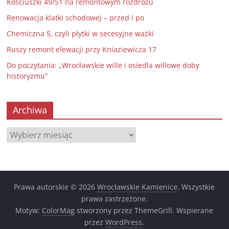
Kościuszki 49/51 na remontowym rozdrożu
Renowacja klatki schodowej – przed i po
Chemiczna 5, czyli płytki w secesyjne ważki
Ruszy remont elewacji przy Kniaziewicza 17
Do poczytania: „Wrocławskie wille i osiedla willowe doby
historyzmu”
Archiwa
Archiwa
Prawa autorskie © 2026
Wrocławskie Kamienice
. Wszystkie
prawa zastrzeżone.
Motyw:
ColorMag
stworzony przez ThemeGrill. Wspierane
przez
WordPress
.