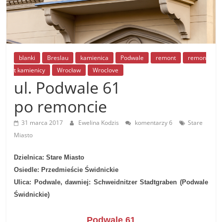
blanki
Breslau
kamienica
Podwale
remont
remon
t kamienicy
Wrocław
Wroclove
ul. Podwale 61
po remoncie
31 marca 2017
Ewelina Kodzis
komentarzy 6
Stare
Miasto
Dzielnica: Stare Miasto
Osiedle: Przedmieście Świdnickie
Ulica: Podwale, dawniej:
Schweidnitzer Stadtgraben
(Podwale
Świdnickie)
Podwale 61