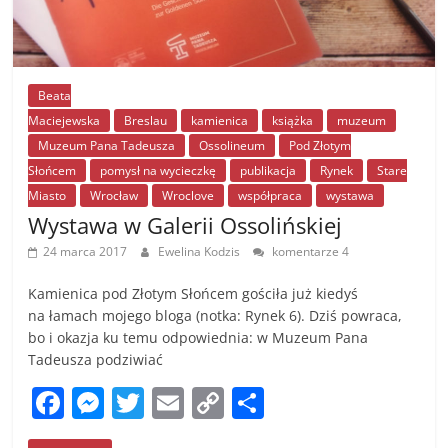
Beata
Maciejewska
Breslau
kamienica
książka
muzeum
Muzeum Pana Tadeusza
Ossolineum
Pod Złotym
Słońcem
pomysł na wycieczkę
publikacja
Rynek
Stare
Miasto
Wrocław
Wroclove
współpraca
wystawa
Wystawa w Galerii Ossolińskiej
24 marca 2017
Ewelina Kodzis
komentarze 4
Kamienica pod Złotym Słońcem gościła już kiedyś
na łamach mojego bloga (notka: Rynek 6). Dziś powraca,
bo i okazja ku temu odpowiednia: w Muzeum Pana
Tadeusza podziwiać
F
M
T
E
C
S
a
e
w
m
o
h