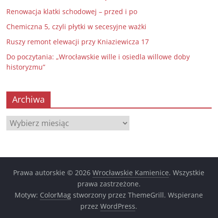
Renowacja klatki schodowej – przed i po
Chemiczna 5, czyli płytki w secesyjne ważki
Ruszy remont elewacji przy Kniaziewicza 17
Do poczytania: „Wrocławskie wille i osiedla willowe doby
historyzmu”
Archiwa
Archiwa
Prawa autorskie © 2026
Wrocławskie Kamienice
. Wszystkie
prawa zastrzeżone.
Motyw:
ColorMag
stworzony przez ThemeGrill. Wspierane
przez
WordPress
.