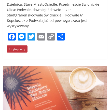
Dzielnica: Stare MiastoOsiedle: Przedmieście Świdnickie
Ulica: Podwale, dawniej: Schweidnitzer
Stadtgraben (Podwale Świdnickie) Podwale 61
Kopciuszek z Podwala już od pewnego czasu jest
wyszykowany
F
M
T
E
C
S
a
e
w
m
o
h
Czytaj dalej
c
ss
itt
ai
p
ar
e
e
er
l
y
e
b
n
Li
o
g
n
o
er
k
k