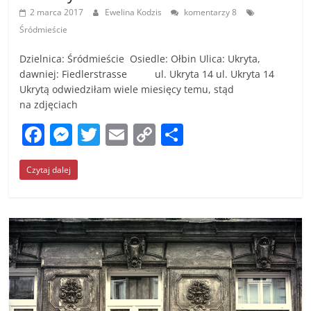
2 marca 2017
Ewelina Kodzis
komentarzy 8
Śródmieście
Dzielnica: Śródmieście Osiedle: Ołbin Ulica: Ukryta,
dawniej: Fiedlerstrasse ul. Ukryta 14 ul. Ukryta 14
Ukrytą odwiedziłam wiele miesięcy temu, stąd
na zdjęciach
F
M
T
E
C
S
a
e
w
m
o
h
Czytaj dalej
c
ss
itt
ai
p
ar
e
e
er
l
y
e
b
n
Li
o
g
n
o
er
k
k