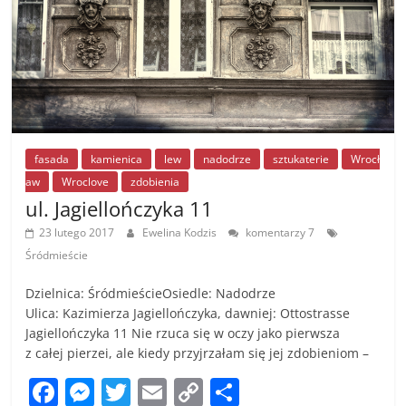
fasada
kamienica
lew
nadodrze
sztukaterie
Wrocł
aw
Wroclove
zdobienia
ul. Jagiellończyka 11
23 lutego 2017
Ewelina Kodzis
komentarzy 7
Śródmieście
Dzielnica: ŚródmieścieOsiedle: Nadodrze
Ulica: Kazimierza Jagiellończyka, dawniej: Ottostrasse
Jagiellończyka 11 Nie rzuca się w oczy jako pierwsza
z całej pierzei, ale kiedy przyjrzałam się jej zdobieniom –
F
M
T
E
C
S