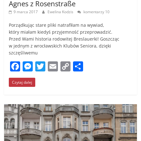
Agnes z Rosenstraße
9 marca 2017
Ewelina Kodzis
komentarzy 10
Porządkując stare pliki natrafiłam na wywiad,
który miałam kiedyś przyjemność przeprowadzić.
Przed Wami historia rodowitej Breslauerki! Goszcząc
w jednym z wrocławskich Klubów Seniora, dzięki
szczęśliwemu
F
M
T
E
C
S
a
e
w
m
o
h
Czytaj dalej
c
ss
itt
ai
p
ar
e
e
er
l
y
e
b
n
Li
o
g
n
o
er
k
k