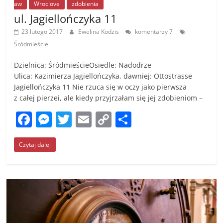
aw
Wroclove
zdobienia
ul. Jagiellończyka 11
23 lutego 2017
Ewelina Kodzis
komentarzy 7
Śródmieście
Dzielnica: ŚródmieścieOsiedle: Nadodrze
Ulica: Kazimierza Jagiellończyka, dawniej: Ottostrasse
Jagiellończyka 11 Nie rzuca się w oczy jako pierwsza
z całej pierzei, ale kiedy przyjrzałam się jej zdobieniom –
F
M
T
E
C
S
a
e
w
m
o
h
Czytaj dalej
c
ss
itt
ai
p
ar
e
e
er
l
y
e
b
n
Li
o
g
n
o
er
k