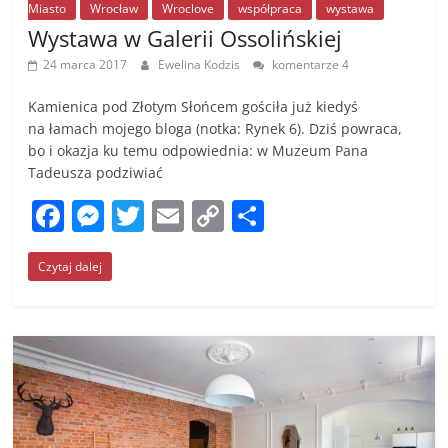
Miasto
Wrocław
Wroclove
współpraca
wystawa
Wystawa w Galerii Ossolińskiej
24 marca 2017
Ewelina Kodzis
komentarze 4
Kamienica pod Złotym Słońcem gościła już kiedyś
na łamach mojego bloga (notka: Rynek 6). Dziś powraca,
bo i okazja ku temu odpowiednia: w Muzeum Pana
Tadeusza podziwiać
F
M
T
E
C
S
a
e
w
m
o
h
Czytaj dalej
c
ss
itt
ai
p
ar
e
e
er
l
y
e
b
n
Li
o
g
n
o
er
k
k