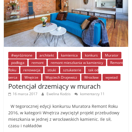
#wyróżnione
architekt
kamienica
konkurs
Murator
podłoga
remont
remont mieszkania w kamienicy
Remont
Roku
renowacja
stiuki
sztukaterie
tak od
serca
Wnętrze
Wojciech Drajewicz
Wrocław
wywiad
Potencjał drzemiący w murach
16 marca 2017
Ewelina Kodzis
komentarzy 11
W tegorocznej edycji konkursu Muratora Remont Roku
2016, w kategorii Wnętrza zwyciężył projekt przebudowy
mieszkania w jednej z wrocławskich kamienic. Ile sił,
czasu i nakładów