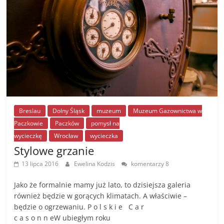
k
Breslau
Dolny Śląsk
muzeum
Muzeum Gazownictwa w
Paczkowie
Paczków
pomysł na
wycieczkę
Wrocław
wycieczka
Stylowe grzanie
13 lipca 2016
Ewelina Kodzis
komentarzy 8
Jako że formalnie mamy już lato, to dzisiejsza galeria
również będzie w gorących klimatach. A właściwie –
będzie o ogrzewaniu. P o l s k i e C a r
c a s o n n eW ubiegłym roku