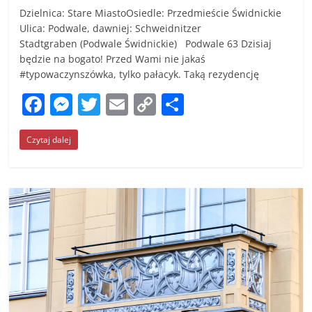
Dzielnica: Stare MiastoOsiedle: Przedmieście Świdnickie
Ulica: Podwale, dawniej: Schweidnitzer
Stadtgraben (Podwale Świdnickie) Podwale 63 Dzisiaj
będzie na bogato! Przed Wami nie jakaś
#typowaczynszówka, tylko pałacyk. Taką rezydencję
F
M
T
E
C
S
a
e
w
m
o
h
Czytaj dalej
c
ss
itt
ai
p
ar
e
e
er
l
y
e
b
n
Li
o
g
n
o
er
k
k