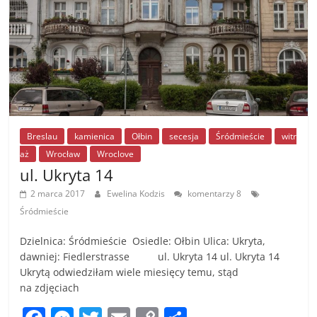
Breslau
kamienica
Ołbin
secesja
Śródmieście
witr
aż
Wrocław
Wroclove
ul. Ukryta 14
2 marca 2017
Ewelina Kodzis
komentarzy 8
Śródmieście
Dzielnica: Śródmieście Osiedle: Ołbin Ulica: Ukryta,
dawniej: Fiedlerstrasse ul. Ukryta 14 ul. Ukryta 14
Ukrytą odwiedziłam wiele miesięcy temu, stąd
na zdjęciach