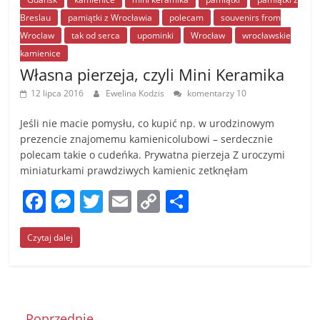
Breslau
pamiątki z Wrocławia
polecam
souvenirs from
Wroclaw
tak od serca
upominki
Wrocław
wrocławskie
kamienice
Własna pierzeja, czyli Mini Keramika
12 lipca 2016
Ewelina Kodzis
komentarzy 10
Jeśli nie macie pomysłu, co kupić np. w urodzinowym
prezencie znajomemu kamienicolubowi – serdecznie
polecam takie o cudeńka. Prywatna pierzeja Z uroczymi
miniaturkami prawdziwych kamienic zetknęłam
F
M
T
E
C
S
a
e
w
m
o
h
Czytaj dalej
c
ss
itt
ai
p
ar
e
e
er
l
y
e
b
n
Li
o
g
n
← Poprzednie