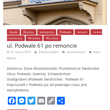
blanki
Breslau
kamienica
Podwale
remont
remon
t kamienicy
Wrocław
Wroclove
ul. Podwale 61 po remoncie
31 marca 2017
Ewelina Kodzis
komentarzy 6
Stare
Miasto
Dzielnica: Stare MiastoOsiedle: Przedmieście Świdnickie
Ulica: Podwale, dawniej: Schweidnitzer
Stadtgraben (Podwale Świdnickie) Podwale 61
Kopciuszek z Podwala już od pewnego czasu jest
wyszykowany
F
M
T
E
C
S
a
e
w
m
o
h