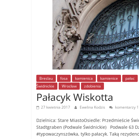
Breslau
fosa
kamienica
kamienice
pałac
Świdnickie
Wrocław
zdobienia
Pałacyk Wiskotta
27 kwietnia 2017
Ewelina Kodzis
komentarzy 1
Dzielnica: Stare MiastoOsiedle: Przedmieście Świ
Stadtgraben (Podwale Świdnickie) Podwale 63 Dzi
#typowaczynszówka, tylko pałacyk. Taką rezydenc