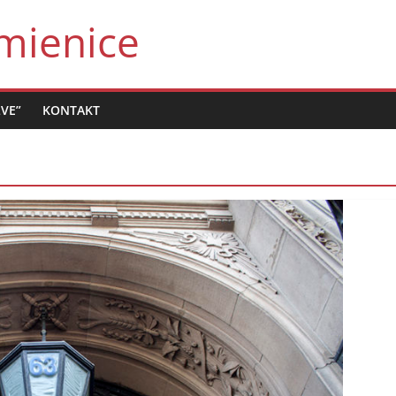
mienice
LVE”
KONTAKT