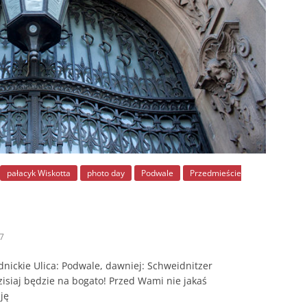
pałacyk Wiskotta
photo day
Podwale
Przedmieście
7
dnickie Ulica: Podwale, dawniej: Schweidnitzer
siaj będzie na bogato! Przed Wami nie jakaś
ję