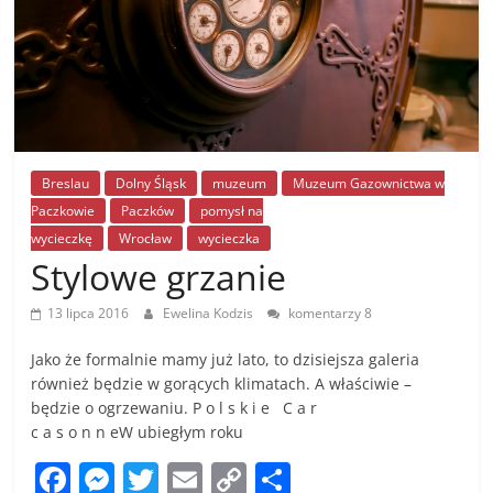
Breslau
Dolny Śląsk
muzeum
Muzeum Gazownictwa w
Paczkowie
Paczków
pomysł na
wycieczkę
Wrocław
wycieczka
Stylowe grzanie
13 lipca 2016
Ewelina Kodzis
komentarzy 8
Jako że formalnie mamy już lato, to dzisiejsza galeria
również będzie w gorących klimatach. A właściwie –
będzie o ogrzewaniu. P o l s k i e C a r
c a s o n n eW ubiegłym roku
F
M
T
E
C
S