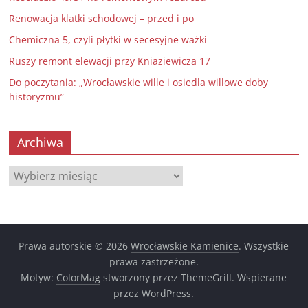
Renowacja klatki schodowej – przed i po
Chemiczna 5, czyli płytki w secesyjne ważki
Ruszy remont elewacji przy Kniaziewicza 17
Do poczytania: „Wrocławskie wille i osiedla willowe doby
historyzmu”
Archiwa
Archiwa
Prawa autorskie © 2026
Wrocławskie Kamienice
. Wszystkie
prawa zastrzeżone.
Motyw:
ColorMag
stworzony przez ThemeGrill. Wspierane
przez
WordPress
.