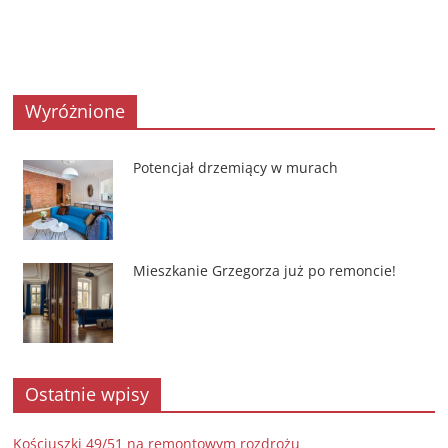
Wyróżnione
Potencjał drzemiący w murach
Mieszkanie Grzegorza już po remoncie!
Ostatnie wpisy
Kościuszki 49/51 na remontowym rozdrożu