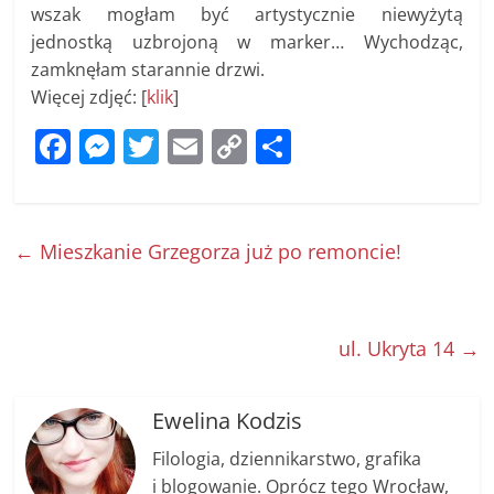
wszak mogłam być artystycznie niewyżytą
jednostką uzbrojoną w marker… Wychodząc,
zamknęłam starannie drzwi.
Więcej zdjęć: [
klik
]
F
M
T
E
C
S
a
e
w
m
o
h
c
ss
itt
ai
p
ar
e
e
er
l
y
e
←
Mieszkanie Grzegorza już po remoncie!
b
n
Li
o
g
n
o
er
k
ul. Ukryta 14
→
k
Ewelina Kodzis
Filologia, dziennikarstwo, grafika
i blogowanie. Oprócz tego Wrocław,