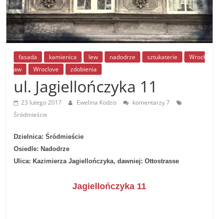
fasada
kamienica
lew
nadodrze
sztukaterie
Wrocł
aw
Wroclove
zdobienia
ul. Jagiellończyka 11
23 lutego 2017
Ewelina Kodzis
komentarzy 7
Śródmieście
Dzielnica:
Śródmieście
Osiedle:
Nadodrze
Ulica:
Kazimierza Jagiellończyka
, dawniej:
Ottostrasse
Jagiellończyka 11