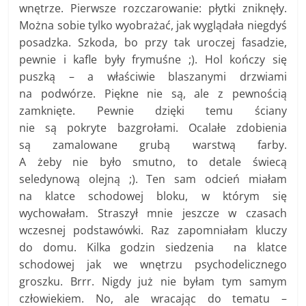
wnętrze. Pierwsze rozczarowanie: płytki zniknęły.
Można sobie tylko wyobrażać, jak wyglądała niegdyś
posadzka. Szkoda, bo przy tak uroczej fasadzie,
pewnie i kafle były frymuśne ;). Hol kończy się
puszką – a właściwie blaszanymi drzwiami
na podwórze. Piękne nie są, ale z pewnością
zamknięte. Pewnie dzięki temu ściany
nie są pokryte bazgrołami. Ocalałe zdobienia
są zamalowane grubą warstwą farby.
A żeby nie było smutno, to detale świecą
seledynową olejną ;). Ten sam odcień miałam
na klatce schodowej bloku, w którym się
wychowałam. Straszył mnie jeszcze w czasach
wczesnej podstawówki. Raz zapomniałam kluczy
do domu. Kilka godzin siedzenia na klatce
schodowej jak we wnętrzu psychodelicznego
groszku. Brrr. Nigdy już nie byłam tym samym
człowiekiem. No, ale wracając do tematu –