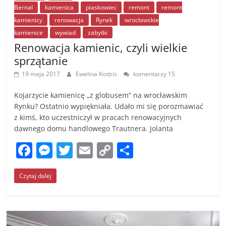
Bernal
kamienica
piaskowiec
remont
remont
kamienicy
renowacja
Rynek
wrocławskie
kamienice
wywiad
zabytki
Renowacja kamienic, czyli wielkie
sprzątanie
19 maja 2017
Ewelina Kodzis
komentarzy 15
Kojarzycie kamienicę „z globusem” na wrocławskim
Rynku? Ostatnio wypiękniała. Udało mi się porozmawiać
z kimś, kto uczestniczył w pracach renowacyjnych
dawnego domu handlowego Trautnera. Jolanta
F
M
T
E
C
S
a
e
w
m
o
h
Czytaj dalej
c
ss
itt
ai
p
ar
e
e
er
l
y
e
b
n
Li