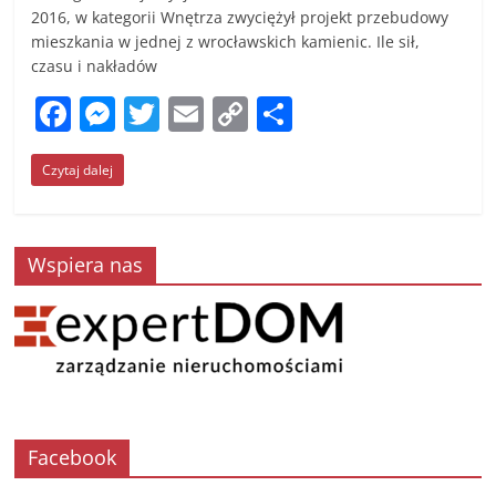
2016, w kategorii Wnętrza zwyciężył projekt przebudowy
mieszkania w jednej z wrocławskich kamienic. Ile sił,
czasu i nakładów
F
M
T
E
C
S
a
e
w
m
o
h
Czytaj dalej
c
ss
itt
ai
p
ar
e
e
er
l
y
e
b
n
Li
Wspiera nas
o
g
n
o
er
k
k
Facebook