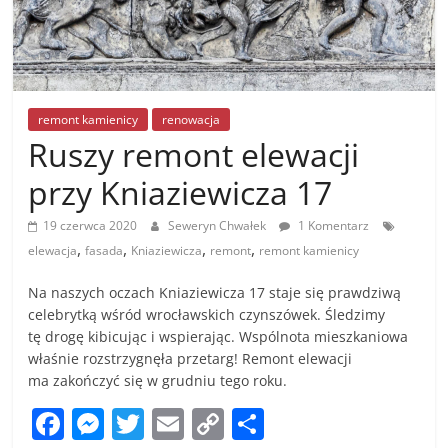
remont kamienicy
renowacja
Ruszy remont elewacji
przy Kniaziewicza 17
19 czerwca 2020
Seweryn Chwałek
1 Komentarz
,
,
,
,
elewacja
fasada
Kniaziewicza
remont
remont kamienicy
Na naszych oczach Kniaziewicza 17 staje się prawdziwą
celebrytką wśród wrocławskich czynszówek. Śledzimy
tę drogę kibicując i wspierając. Wspólnota mieszkaniowa
właśnie rozstrzygnęła przetarg! Remont elewacji
ma zakończyć się w grudniu tego roku.
F
M
T
E
C
S