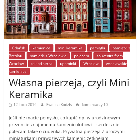
Gdańsk
kamienice
mini keramika
pamiątki
pamiątki z
Breslau
pamiątki z Wrocławia
polecam
souvenirs from
Wroclaw
tak od serca
upominki
Wrocław
wrocławskie
kamienice
Własna pierzeja, czyli Mini
Keramika
12 lipca 2016
Ewelina Kodzis
komentarzy 10
Jeśli nie macie pomysłu, co kupić np. w urodzinowym
prezencie znajomemu kamienicolubowi – serdecznie
polecam takie o cudeńka. Prywatna pierzeja Z uroczymi
miniaturkami prawdziwych kamienic zetknęłam