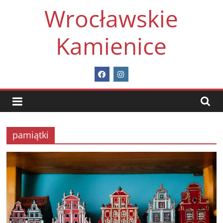
Skip
Wrocławskie
to
content
Kamienice
pamiątki