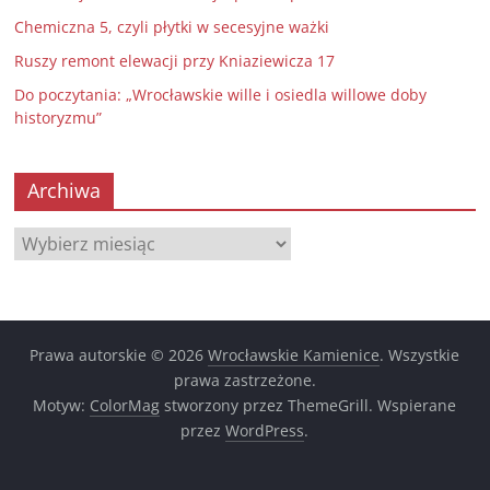
Chemiczna 5, czyli płytki w secesyjne ważki
Ruszy remont elewacji przy Kniaziewicza 17
Do poczytania: „Wrocławskie wille i osiedla willowe doby
historyzmu”
Archiwa
Archiwa
Prawa autorskie © 2026
Wrocławskie Kamienice
. Wszystkie
prawa zastrzeżone.
Motyw:
ColorMag
stworzony przez ThemeGrill. Wspierane
przez
WordPress
.