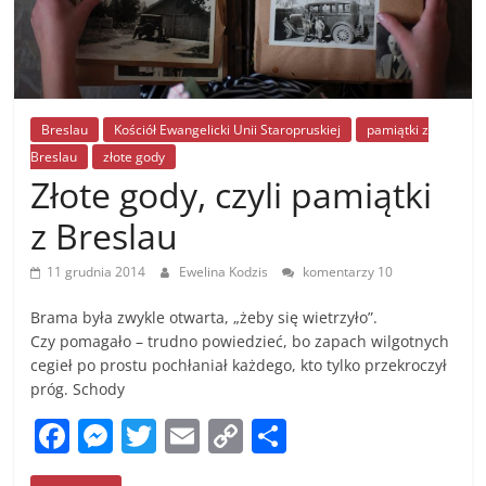
Breslau
Kościół Ewangelicki Unii Staropruskiej
pamiątki z
Breslau
złote gody
Złote gody, czyli pamiątki
z Breslau
11 grudnia 2014
Ewelina Kodzis
komentarzy 10
Brama była zwykle otwarta, „żeby się wietrzyło”.
Czy pomagało – trudno powiedzieć, bo zapach wilgotnych
cegieł po prostu pochłaniał każdego, kto tylko przekroczył
próg. Schody
F
M
T
E
C
S
a
e
w
m
o
h