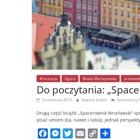
#recenzja
Agora
Beata Maciejewska
przewod
Do poczytania: „Space
14 września 2015
Ewelina Kodzis
komentarzy 
Drugą część książki „Spacerownik Wrocławski” 
pisać umiem (ba, nawet i lubię), jednak perspek
F
M
T
E
C
S