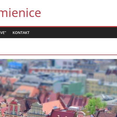
mienice
LVE”
KONTAKT