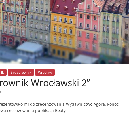
nik
Spacerownik
Wrocław
rownik Wrocławski 2”
9
sprezentowało mi do zrecenzowania Wydawnictwo Agora. Ponoć
tywa recenzowania publikacji Beaty