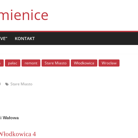
mienice
LVE”
KONTAKT
a
pałac
remont
Stare Miasto
Włodkowica
Wrocław
9
Stare Miasto
li Wałowa
Włodkowica 4