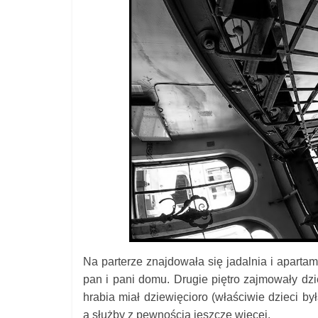
Na parterze znajdowała się jadalnia i aparta
pan i pani domu. Drugie piętro zajmowały dzie
hrabia miał dziewięcioro (w
łaściwie dzieci by
a służby z pewnością jeszcze więcej.