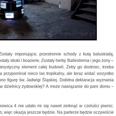
ostały imponujące, przestronne schody z kutą balustradą.
tały stiuki i boazerie. Zostały herby Ballestrema i jego żony –
erystyczny element całej budowli. Żeby go dostrzec, trzeba
 przypominał nieco las tropikalny, ale teraz widać wszystko
o figurę św. Jadwigi Śląskiej. Dobitna deklaracja wyznania
ż w dzielnicy żydowskiej? A może nawiązanie do pani domu –
kowica 4 nie udało mi się nawet zerknąć w czeluści piwnic.
b, więc okazja jeszcze będzie. Na parterze będzie oczywiście