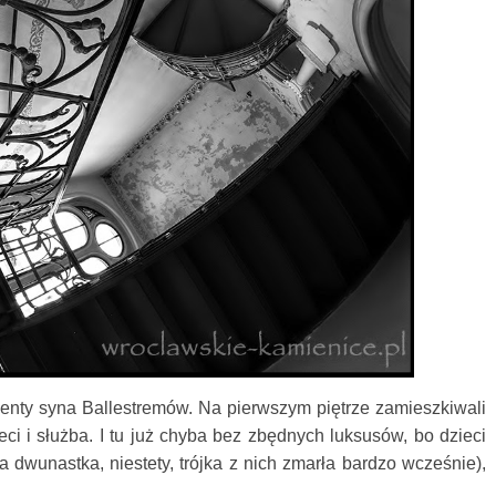
menty syna Ballestremów. Na pierwszym piętrze zamieszkiwali
ci i służba. I tu już chyba bez zbędnych luksusów, bo dzieci
ła dwunastka, niestety, trójka z nich zmarła bardzo wcześnie)
,