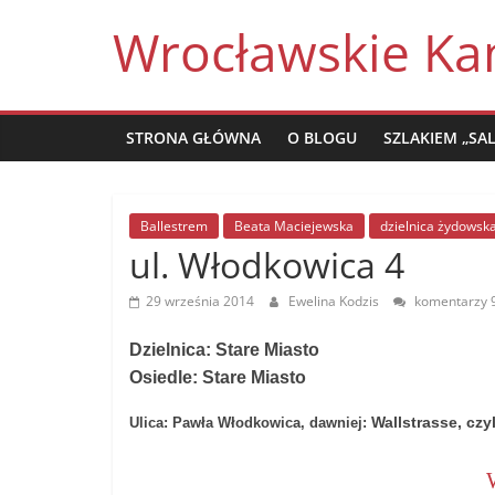
Skip
Wrocławskie Ka
to
content
STRONA GŁÓWNA
O BLOGU
SZLAKIEM „SA
Ballestrem
Beata Maciejewska
dzielnica żydowsk
ul. Włodkowica 4
29 września 2014
Ewelina Kodzis
komentarzy 
Dzielnica: Stare Miasto
Osiedle: Stare Miasto
Wallstrasse, czy
Ulica: Pawła Włodkowica, dawniej: