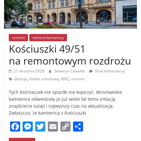
remont
remont kamienicy
Kościuszki 49/51
na remontowym rozdrożu
21 września 2020
Seweryn Chwałek
Brak komentarzy
,
,
,
dotacja
klatka schodowa
MKZ
remont
Tych bliźniaczek nie sposób nie kojarzyć. Wrocławskie
kamienice odwiedzały je już wiele lat temu (relację
znajdziecie tutaj) i najwyższy czas na aktualizację.
Zwłaszcza, że kamienica z Kościuszki
F
M
T
E
C
S
a
e
w
m
o
h