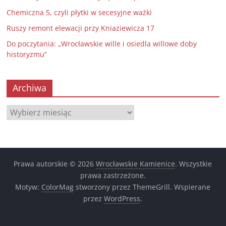
Chemiczna 5, czyli płytki w secesyjne ważki
Ruszy remont elewacji przy Kniaziewicza 17
Do poczytania: „Wrocławskie wille i osiedla willowe doby
historyzmu”
Archiwa
Archiwa
Prawa autorskie © 2026
Wrocławskie Kamienice
. Wszystkie
prawa zastrzeżone.
Motyw:
ColorMag
stworzony przez ThemeGrill. Wspierane
przez
WordPress
.