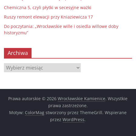
Chemiczna 5, czyli płytki w secesyjne ważki
Ruszy remont elewacji przy Kniaziewicza 17
Do poczytania: „Wrocławskie wille i osiedla willowe doby
historyzmu”
Archiwa
Archiwa
Prawa autorskie © 2026
Wrocławskie Kamienice
. Wszystkie
prawa zastrzeżone.
Motyw:
ColorMag
stworzony przez ThemeGrill. Wspierane
przez
WordPress
.