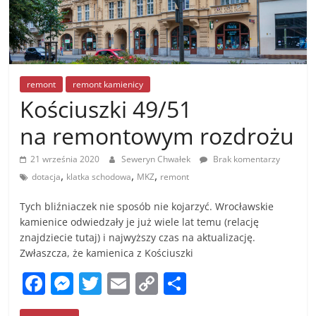
remont
remont kamienicy
Kościuszki 49/51
na remontowym rozdrożu
21 września 2020
Seweryn Chwałek
Brak komentarzy
,
,
,
dotacja
klatka schodowa
MKZ
remont
Tych bliźniaczek nie sposób nie kojarzyć. Wrocławskie
kamienice odwiedzały je już wiele lat temu (relację
znajdziecie tutaj) i najwyższy czas na aktualizację.
Zwłaszcza, że kamienica z Kościuszki
F
M
T
E
C
S
a
e
w
m
o
h