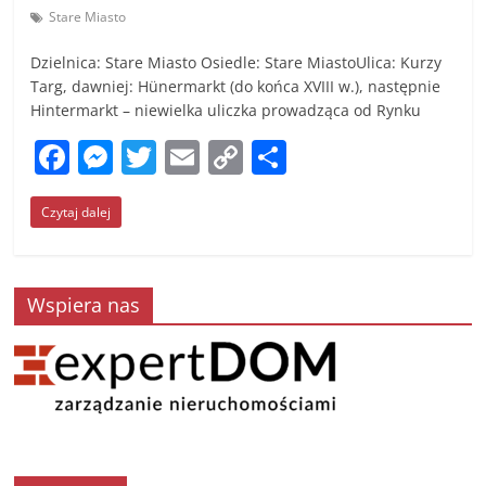
Stare Miasto
Dzielnica: Stare Miasto Osiedle: Stare MiastoUlica: Kurzy
Targ, dawniej: Hünermarkt (do końca XVIII w.), następnie
Hintermarkt – niewielka uliczka prowadząca od Rynku
F
M
T
E
C
S
a
e
w
m
o
h
Czytaj dalej
c
ss
itt
ai
p
ar
e
e
er
l
y
e
b
n
Li
Wspiera nas
o
g
n
o
er
k
k