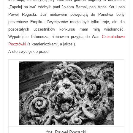
„Zapoluj na lwa” zdobyli: pani Jolanta Bernal, pani Anna Kot i pan
Paweł Rogacki. Już niebawem powędrują do Państwa bony
prezentowe Empiku. Zwycięzców mogło być tylko troje, ale dla
pozostałych uczestników konkursu mam miłą wiadomość.
Wypatrujcie listonosza, niebawem przyjdą do Was
Czekoladowe
Pocztówki
(z kamieniczkami, a jakże!).
A oto zwycięskie prace:
fot. Paweł Rogacki