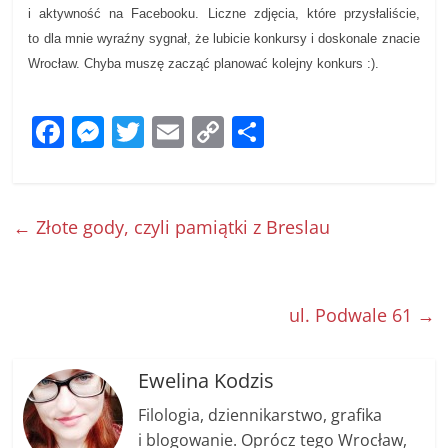
i aktywność na Facebooku. Liczne zdjęcia, które przysłaliście,
to dla mnie wyraźny sygnał, że lubicie konkursy i doskonale znacie
Wrocław. Chyba muszę zacząć planować kolejny konkurs :).
F
M
T
E
C
S
a
e
w
m
o
h
c
ss
itt
ai
p
ar
e
e
er
l
y
e
←
Złote gody, czyli pamiątki z Breslau
b
n
Li
o
g
n
o
er
k
ul. Podwale 61
→
k
Ewelina Kodzis
Filologia, dziennikarstwo, grafika
i blogowanie. Oprócz tego Wrocław,