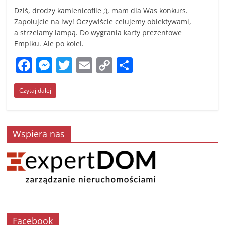
Dziś, drodzy kamienicofile ;), mam dla Was konkurs.
Zapolujcie na lwy! Oczywiście celujemy obiektywami,
a strzelamy lampą. Do wygrania karty prezentowe
Empiku. Ale po kolei.
F
M
T
E
C
S
a
e
w
m
o
h
Czytaj dalej
c
ss
itt
ai
p
ar
e
e
er
l
y
e
b
n
Li
Wspiera nas
o
g
n
o
er
k
k
Facebook