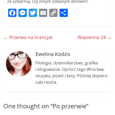
ze szklarnią, czy innym szklanym domem?
F
M
T
E
C
S
a
e
w
m
o
h
c
ss
itt
ai
p
ar
e
e
er
l
y
e
←
Przerwa na licencjat
Wapienna 24
→
b
n
Li
o
g
n
Ewelina Kodzis
o
er
k
Filologia, dziennikarstwo, grafika
k
i blogowanie. Oprócz tego Wrocław,
muzyka, jesień i koty. Później dopiero
cała reszta.
One thought on “
Po przerwie
”