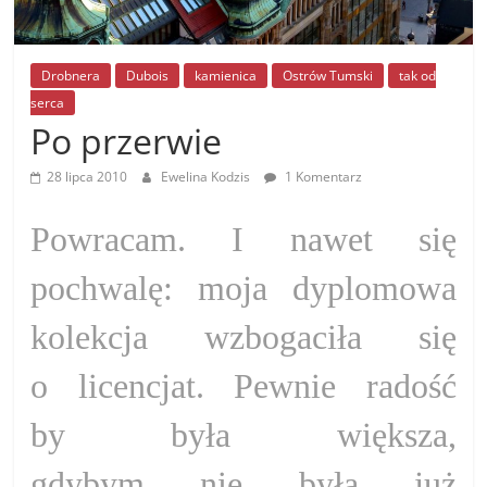
Drobnera
Dubois
kamienica
Ostrów Tumski
tak od
serca
Po przerwie
28 lipca 2010
Ewelina Kodzis
1 Komentarz
Powracam. I nawet się
pochwalę: moja dyplomowa
kolekcja wzbogaciła się
o licencjat. Pewnie radość
by była większa,
gdybym nie była już