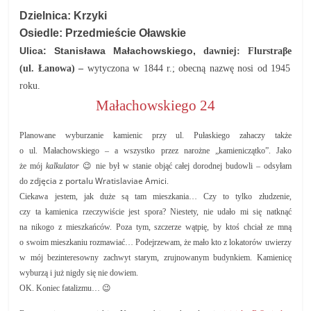
Dzielnica: Krzyki
Osiedle: Przedmieście Oławskie
Ulica: Stanisława Małachowskiego,
dawniej:
Flurstraβe
(ul. Łanowa) –
wytyczona w 1844 r.; obecną nazwę nosi od 1945
roku.
Małachowskiego 24
Planowane wyburzanie kamienic przy ul. Pułaskiego zahaczy także
o ul. Małachowskiego – a wszystko przez narożne „kamieniczątko”. Jako
że mój
kalkulator
😉 nie był w stanie objąć całej dorodnej budowli – odsyłam
zdjęcia z portalu Wratislaviae Amici
do
.
Ciekawa jestem, jak duże są tam mieszkania… Czy to tylko złudzenie,
czy ta kamienica rzeczywiście jest spora? Niestety, nie udało mi się natknąć
na nikogo z mieszkańców. Poza tym, szczerze wątpię, by ktoś chciał ze mną
o swoim mieszkaniu rozmawiać… Podejrzewam, że mało kto z lokatorów uwierzy
w mój bezinteresowny zachwyt starym, zrujnowanym budynkiem. Kamienicę
wyburzą i już nigdy się nie dowiem.
OK. Koniec fatalizmu… 😉