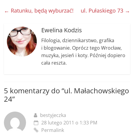
c
ss
itt
ai
p
ar
e
e
er
l
y
e
←
Ratunku, będą wyburzać!
ul. Pułaskiego 73
→
b
n
Li
o
g
n
Ewelina Kodzis
o
er
k
Filologia, dziennikarstwo, grafika
k
i blogowanie. Oprócz tego Wrocław,
muzyka, jesień i koty. Później dopiero
cała reszta.
5 komentarzy do “
ul. Małachowskiego
24
”
bestyjeczka
28 lutego 2011 o 1:33 PM
Permalink