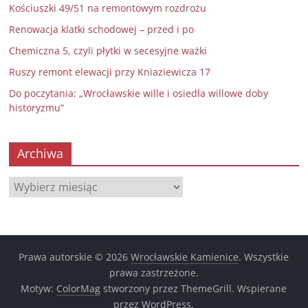
Kościuszki 49/51 na remontowym rozdrożu
Renowacja klatki schodowej – przed i po
Chemiczna 5, czyli płytki w secesyjne ważki
Ruszy remont elewacji przy Kniaziewicza 17
Do poczytania: „Wrocławskie wille i osiedla willowe doby
historyzmu”
Archiwa
Archiwa
Prawa autorskie © 2026
Wrocławskie Kamienice
. Wszystkie
prawa zastrzeżone.
Motyw:
ColorMag
stworzony przez ThemeGrill. Wspierane
przez
WordPress
.