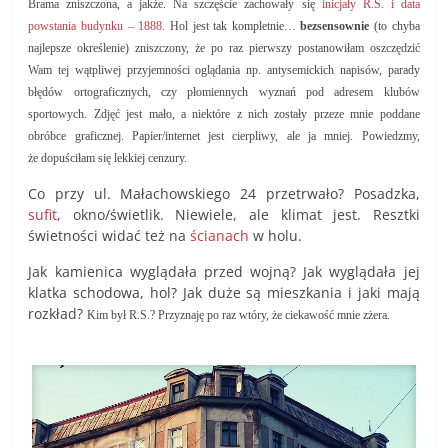
Brama zniszczona, a jakże. Na szczęście zachowały się
inicjały R.S. i data
powstania budynku – 1888
. Hol jest tak kompletnie…
bezsensownie
(to chyba
najlepsze określenie) zniszczony, że po raz pierwszy postanowiłam oszczędzić
Wam tej wątpliwej przyjemności oglądania np. antysemickich napisów, parady
błędów ortograficznych, czy płomiennych wyznań pod adresem klubów
sportowych. Zdjęć jest mało, a niektóre z nich zostały przeze mnie poddane
obróbce graficznej. Papier/internet jest cierpliwy, ale ja mniej. Powiedzmy,
że dopuściłam się lekkiej cenzury.
Co przy ul. Małachowskiego 24 przetrwało? Posadzka,
sufit
, okno/świetlik. Niewiele, ale klimat jest. Resztki
świetności widać też na
ścianach
w holu.
Jak kamienica wyglądała przed wojną? Jak wyglądała jej
klatka schodowa, hol? Jak duże są mieszkania i jaki mają
rozkład?
Kim był R.S.? Przyznaję po raz wtóry, że ciekawość mnie zżera.