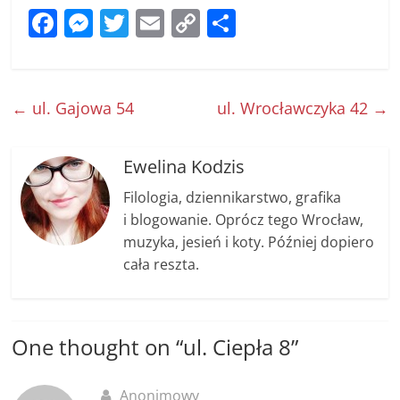
F
M
T
E
C
S
a
e
w
m
o
h
c
ss
itt
ai
p
ar
e
e
er
l
y
e
←
ul. Gajowa 54
ul. Wrocławczyka 42
→
b
n
Li
o
g
n
Ewelina Kodzis
o
er
k
Filologia, dziennikarstwo, grafika
k
i blogowanie. Oprócz tego Wrocław,
muzyka, jesień i koty. Później dopiero
cała reszta.
One thought on “
ul. Ciepła 8
”
Anonimowy