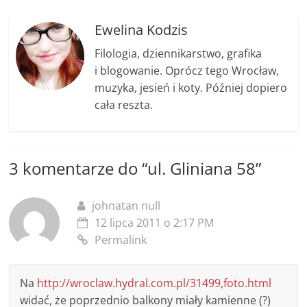
b
n
Li
o
g
n
Ewelina Kodzis
o
er
k
Filologia, dziennikarstwo, grafika
k
i blogowanie. Oprócz tego Wrocław,
muzyka, jesień i koty. Później dopiero
cała reszta.
3 komentarze do “
ul. Gliniana 58
”
johnatan null
12 lipca 2011 o 2:17 PM
Permalink
Na
http://wroclaw.hydral.com.pl/31499,foto.html
widać, że poprzednio balkony miały kamienne (?)