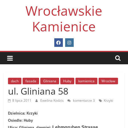
Skip
Wrocławskie
to
content
Kamienice
dach
fasada
Gliniana
Huby
kamienica
Wrocław
ul. Gliniana 58
8 lipca 2011
Ewelina Kodzis
komentarze 3
Krzyki
Dzielnica: Krzyki
Osiedle: Huby
Lehmgruben Strasse
Ulica: Gliniana,
dawniej:
.