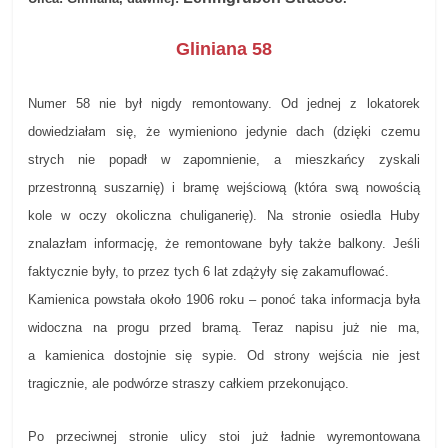
Gliniana 58
Numer 58 nie był nigdy remontowany. Od jednej z lokatorek
dowiedziałam się, że wymieniono jedynie dach (dzięki czemu
strych nie popadł w zapomnienie, a mieszkańcy zyskali
przestronną suszarnię) i bramę wejściową (która swą nowością
kole w oczy okoliczna chuliganerię). Na stronie osiedla Huby
znalazłam informację, że remontowane były także balkony. Jeśli
faktycznie były, to przez tych 6 lat zdążyły się zakamuflować.
Kamienica powstała około 1906 roku – ponoć taka informacja była
widoczna na progu przed bramą. Teraz napisu już nie ma,
a kamienica dostojnie się sypie. Od strony wejścia nie jest
tragicznie, ale podwórze straszy całkiem przekonująco.
Po przeciwnej stronie ulicy stoi już ładnie wyremontowana