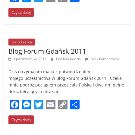
a
e
w
m
o
h
Czytaj dalej
c
ss
itt
ai
p
ar
e
e
er
l
y
e
b
n
Li
o
g
n
tak od serca
Blog Forum Gdańsk 2011
o
er
k
3 października 2011
Ewelina Kodzis
Brak komentarzy
k
Dziś otrzymałam maila z potwierdzeniem
mojego uczestnictwa w Blog Forum Gdańsk 2011. Czeka
mnie podróż pociągiem przez całą Polskę i dwa dni pełne
dokształcających atrakcji.
F
M
T
E
C
S
a
e
w
m
o
h
Czytaj dalej
c
ss
itt
ai
p
ar
e
e
er
l
y
e