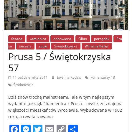
fasada
kamienica
odnowiona
Ołbin
porządek
Pru
sa
secesja
stiuki
Świętokrzyska
Wilhelm Heller
Prusa 5 / Świętokrzyska
57
11 października 2011
Ewelina Kodzis
komentarzy 18
Śródmieście
Dziś znów trochę mainstreamu, ale w tym najlepszym
wydaniu: „okrągła” kamienica z Prusa – myślę, że znajoma
większości mieszkańców Wrocławia. Wybudowana w 1902
roku, a rewitalizowana
F
M
T
E
C
S