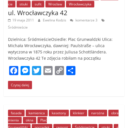
o
er
k
cie
stiuki
sufit
Wrocław
Wrocławczyka
k
ul. Wrocławczyka 42
19 maja 2011
Ewelina Kodzis
komentarze 3
Śródmieście
Dzielnica: ŚródmieścieOsiedle: Plac Grunwaldzki Ulica:
Michała Wrocławczyka, dawniej: Paulstraße – ulica
wytyczona w 1875 roku przez Juliusa Schottländera.
Wrocławczyka 42 Te zdjęcia robiłam na początku
F
M
T
E
C
S
a
e
w
m
o
h
Czytaj dalej
c
ss
itt
ai
p
ar
e
e
er
l
y
e
b
n
Li
o
g
n
fasada
kamienica
kasetony
klinkier
narożna
obra
mienia
okna
Plac
o
er
k
Grunwaldzki
porządek
remont
Śródmieście
stiuki
s