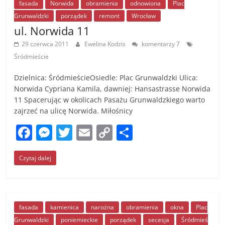
o
g
n
fasada
Norwida
obramienia
odnowiona
Plac
Grunwaldzki
porządek
remont
Wrocław
o
er
k
ul. Norwida 11
k
29 czerwca 2011
Ewelina Kodzis
komentarzy 7
Śródmieście
Dzielnica: ŚródmieścieOsiedle: Plac Grunwaldzki Ulica:
Norwida Cypriana Kamila, dawniej: Hansastrasse Norwida
11 Spacerując w okolicach Pasażu Grunwaldzkiego warto
zajrzeć na ulicę Norwida. Miłośnicy
F
M
T
E
C
S
a
e
w
m
o
h
Czytaj dalej
c
ss
itt
ai
p
ar
e
e
er
l
y
e
b
n
Li
o
g
n
fasada
kamienica
narożna
obramienia
okna
Plac
Grunwaldzki
poniemieckie
porządek
secesja
Śródmieś