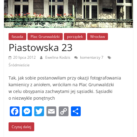
fasada
Plac Grunwaldzki
porządek
Wrocław
Piastowska 23
20 lipca 2012
Ewelina Kodzis
komentarzy 7
Śródmieście
Tak, jak sobie postanowiłam przy okazji fotografowania
kamienicy z aniołem, wróciłam na Plac Grunwaldzki
w celu obsypania zachwytami jej sąsiadki. Sąsiadki
o niezwykle ponętnych
F
M
T
E
C
S
a
e
w
m
o
h
Czytaj dalej
c
ss
itt
ai
p
ar