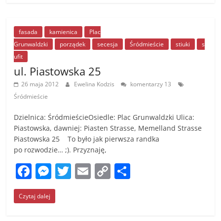
e
e
er
l
y
e
b
n
Li
o
g
n
fasada
kamienica
Plac
Grunwaldzki
porządek
secesja
Śródmieście
stiuki
s
o
er
k
ufit
k
ul. Piastowska 25
26 maja 2012
Ewelina Kodzis
komentarzy 13
Śródmieście
Dzielnica: ŚródmieścieOsiedle: Plac Grunwaldzki Ulica:
Piastowska, dawniej: Piasten Strasse, Memelland Strasse
Piastowska 25 To było jak pierwsza randka
po rozwodzie… ;). Przyznaję,
F
M
T
E
C
S
a
e
w
m
o
h
Czytaj dalej
c
ss
itt
ai
p
ar
e
e
er
l
y
e