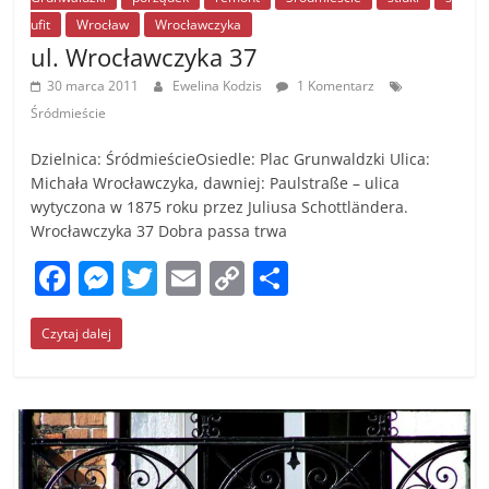
k
ufit
Wrocław
Wrocławczyka
ul. Wrocławczyka 37
30 marca 2011
Ewelina Kodzis
1 Komentarz
Śródmieście
Dzielnica: ŚródmieścieOsiedle: Plac Grunwaldzki Ulica:
Michała Wrocławczyka, dawniej: Paulstraße – ulica
wytyczona w 1875 roku przez Juliusa Schottländera.
Wrocławczyka 37 Dobra passa trwa
F
M
T
E
C
S
a
e
w
m
o
h
Czytaj dalej
c
ss
itt
ai
p
ar
e
e
er
l
y
e
b
n
Li
o
g
n
o
er
k