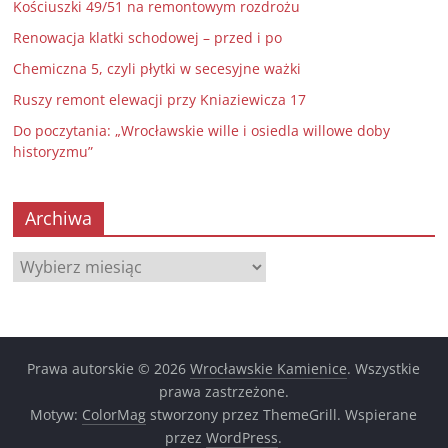
Kościuszki 49/51 na remontowym rozdrożu
Renowacja klatki schodowej – przed i po
Chemiczna 5, czyli płytki w secesyjne ważki
Ruszy remont elewacji przy Kniaziewicza 17
Do poczytania: „Wrocławskie wille i osiedla willowe doby
historyzmu”
Archiwa
Archiwa
Prawa autorskie © 2026
Wrocławskie Kamienice
. Wszystkie
prawa zastrzeżone.
Motyw:
ColorMag
stworzony przez ThemeGrill. Wspierane
przez
WordPress
.