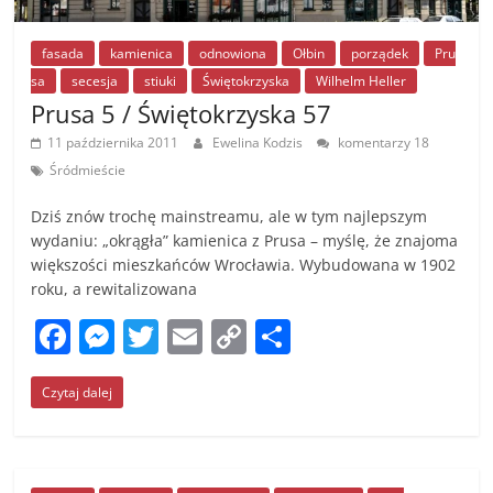
fasada
kamienica
odnowiona
Ołbin
porządek
Pru
sa
secesja
stiuki
Świętokrzyska
Wilhelm Heller
Prusa 5 / Świętokrzyska 57
11 października 2011
Ewelina Kodzis
komentarzy 18
Śródmieście
Dziś znów trochę mainstreamu, ale w tym najlepszym
wydaniu: „okrągła” kamienica z Prusa – myślę, że znajoma
większości mieszkańców Wrocławia. Wybudowana w 1902
roku, a rewitalizowana
F
M
T
E
C
S
a
e
w
m
o
h
Czytaj dalej
c
ss
itt
ai
p
ar
e
e
er
l
y
e
b
n
Li