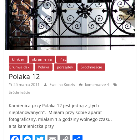
k
klinkier
obramienia
Plac
Grunwaldzki
Polaka
porządek
Śródmieście
Polaka 12
25 marca 2011
Ewelina Kodzis
komentarze 4
Śródmieście
Kamienica przy Polaka 12 jest jedną z „tych
nieplanowanych”. Miałam przy sobie aparat
fotograficzny, miałam 1,5 godziny wolnego czasu,
a ta kamieniczka przy
F
M
T
E
C
S