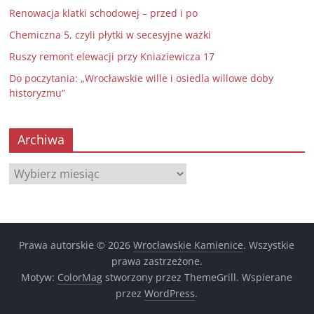
Renowacja klatki schodowej – przed i po
Chemiczna 5, czyli płytki w secesyjne ważki
Ruszy remont elewacji przy Kniaziewicza 17
Do poczytania: „Wrocławskie wille i osiedla willowe doby
historyzmu”
Archiwa
Archiwa
Prawa autorskie © 2026
Wrocławskie Kamienice
. Wszystkie
prawa zastrzeżone.
Motyw:
ColorMag
stworzony przez ThemeGrill. Wspierane
przez
WordPress
.