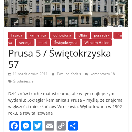
fasada
kamienica
odnowiona
Ołbin
porządek
Pru
sa
secesja
stiuki
Świętokrzyska
Wilhelm Heller
Prusa 5 / Świętokrzyska
57
11 października 2011
Ewelina Kodzis
komentarzy 18
Śródmieście
Dziś znów trochę mainstreamu, ale w tym najlepszym
wydaniu: „okrągła” kamienica z Prusa – myślę, że znajoma
większości mieszkańców Wrocławia. Wybudowana w 1902
roku, a rewitalizowana
F
M
T
E
C
S