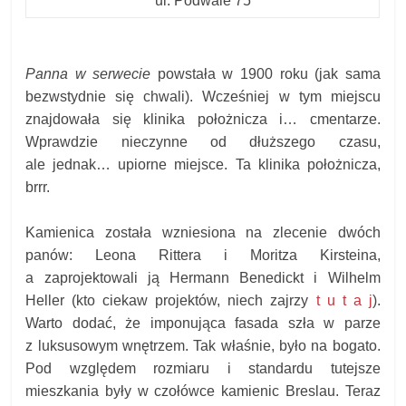
ul. Podwale 75
Panna w serwecie
powstała w 1900 roku (jak sama
bezwstydnie się chwali). Wcześniej w tym miejscu
znajdowała się klinika położnicza i… cmentarze.
Wprawdzie nieczynne od dłuższego czasu,
ale jednak… upiorne miejsce. Ta klinika położnicza,
brrr.
Kamienica została wzniesiona na zlecenie dwóch
panów: Leona Rittera i Moritza Kirsteina,
a zaprojektowali ją Hermann Benedickt i Wilhelm
Heller (kto ciekaw projektów, niech zajrzy
t u t a j
).
Warto dodać, że imponująca fasada szła w parze
z luksusowym wnętrzem. Tak właśnie, było na bogato.
Pod względem rozmiaru i standardu tutejsze
mieszkania były w czołówce kamienic Breslau. Teraz