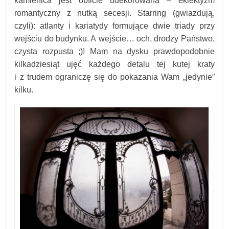
kamienica jest obficie udekorowana – eklektyzm
romantyczny z nutką secesji. Starring (gwiazdują,
czyli): atlanty i kariatydy formujące dwie triady przy
wejściu do budynku. A wejście… och, drodzy Państwo,
czysta rozpusta ;)! Mam na dysku prawdopodobnie
kilkadziesiąt ujęć każdego detalu tej kutej kraty
i z trudem ograniczę się do pokazania Wam „jedynie”
kilku.