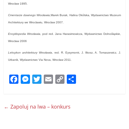
Wrocław 1995.
Cmentarze dawnego Wrocławia,
Marek Burak, Halina Okólska, Wydawnictwo Muzeum
Architektury we Wrocławiu, Wrocław 2007.
Encyklopedia Wrocławia
, pod red. Jana Harasimowicza, Wydawnictwo Dolnośląskie,
Wrocław 2006
Leksykon architektury Wrocławia
, red. R. Eysymontt, J. Ilkosz, A. Tomaszewicz, J.
Urbanik, Wydawnictwo Via Nova, Wrocław 2011.
F
M
T
E
C
S
a
e
w
m
o
h
c
ss
itt
ai
p
ar
e
e
er
l
y
e
←
Zapoluj na lwa – konkurs
b
n
Li
o
g
n