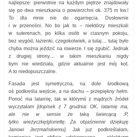
najlepsze: pierwotnie na każdym piętrze znajdowały
się po dwa mieszkania o powierzchni ok. 375 m kw.!
To dla mnie nie do ogarnięcia. Dosłownie
i w przenośni. No bo jak to – niektórzy mieszkali
w suterenach, po kilka osób w ciasnym pokoju,
bez wygód, łazienki, czegokolwiek, a tutaj… tutaj było
chyba można jeździć na rowerze. I się zgubić. Jednak
z drugiej strony… w takim mieszkaniu nigdy
bym nie wiedziała, gdzie aktualnie jest mój kot.
A to niedopuszczalne.
Fasada jest symetryczna, na dole środkową
oś podkreśla wejście, a na dachu – przepiękny hełm.
Ponoć ma latarnię, tak w którymś z mądrych źródeł
wyczytałam
[dopisek z 7 grudnia: OK, latarnię ma,
ale nie w sensie że taką świecącą :P,
tylko wieżyczkę/gloriettę. Za objaśnienie dziękuję
Janowi Jerzmańskiemu]
.
Jak już podkreślałam,