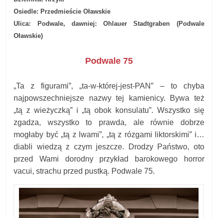
Osiedle: Przedmieście Oławskie
Ulica: Podwale, dawniej:
Ohlauer Stadtgraben (Podwale
Oławskie)
Podwale 75
„Ta z figurami”, „ta-w-której-jest-PAN” – to chyba
najpowszechniejsze nazwy tej kamienicy. Bywa też
„tą z wieżyczką” i „tą obok konsulatu”. Wszystko się
zgadza, wszystko to prawda, ale równie dobrze
mogłaby być „tą z lwami”, „tą z rózgami liktorskimi” i…
diabli wiedzą z czym jeszcze. Drodzy Państwo, oto
przed Wami dorodny przykład barokowego horror
vacui, strachu przed pustką. Podwale 75.