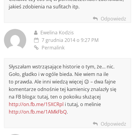
jakieś zdobienia na sufitach itp.
Odpowiedz
Ewelina Kodzis
7 grudnia 2014 o 9:27 PM
Permalink
Słyszałam wstrząsające historie o tym, że… nic.
Goło, gładko i w ogóle bieda. Nie wiem na ile
to prawda. Ale inni wiedzą więcej 😉 – dwa fajne
komentarze odnośnie tej kamienicy znalazły się
na FB bloga: tutaj, ten o pokoiku służącej
http://on.fb.me/15XCRpl
i tutaj, o melinie
http://on.fb.me/1AMkFbQ
.
Odpowiedz