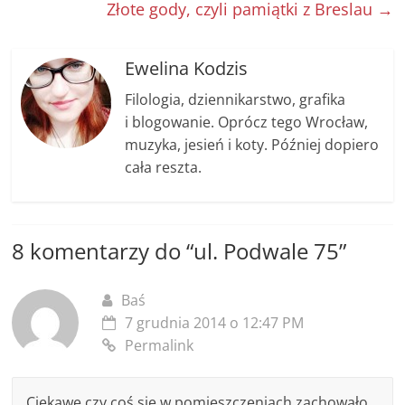
o
er
k
Złote gody, czyli pamiątki z Breslau
→
k
Ewelina Kodzis
Filologia, dziennikarstwo, grafika
i blogowanie. Oprócz tego Wrocław,
muzyka, jesień i koty. Później dopiero
cała reszta.
8 komentarzy do “
ul. Podwale 75
”
Baś
7 grudnia 2014 o 12:47 PM
Permalink
Ciekawe czy coś się w pomieszczeniach zachowało,