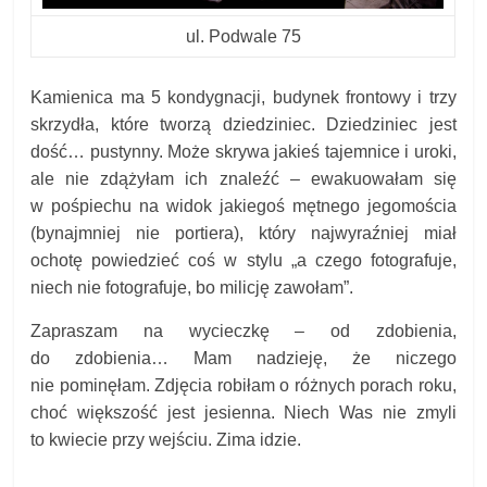
ul. Podwale 75
Kamienica ma 5 kondygnacji, budynek frontowy i trzy
skrzydła, które tworzą dziedziniec. Dziedziniec jest
dość… pustynny. Może skrywa jakieś tajemnice i uroki,
ale nie zdążyłam ich znaleźć – ewakuowałam się
w pośpiechu na widok jakiegoś mętnego jegomościa
(bynajmniej nie portiera), który najwyraźniej miał
ochotę powiedzieć coś w stylu „a czego fotografuje,
niech nie fotografuje, bo milicję zawołam”.
Zapraszam na wycieczkę – od zdobienia,
do zdobienia… Mam nadzieję, że niczego
nie pominęłam. Zdjęcia robiłam o różnych porach roku,
choć większość jest jesienna. Niech Was nie zmyli
to kwiecie przy wejściu. Zima idzie.