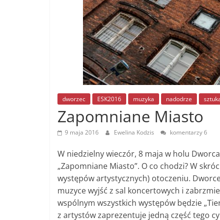
dworzec
ESK2016
muzyka
nadodrze
sztuk
Zapomniane Miasto
9 maja 2016
Ewelina Kodzis
komentarzy 6
W niedzielny wieczór, 8 maja w holu Dworca
„Zapomniane Miasto”. O co chodzi? W skróci
występów artystycznych) otoczeniu. Dworce,
muzyce wyjść z sal koncertowych i zabrzmie
wspólnym wszystkich występów będzie „Tierk
z artystów zaprezentuje jedną część tego cy