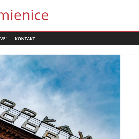
mienice
LVE”
KONTAKT