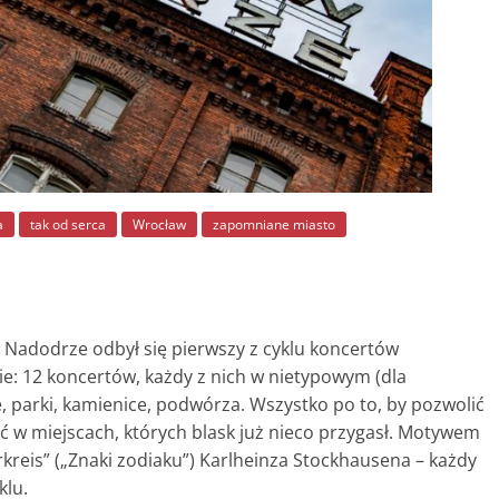
a
tak od serca
Wrocław
zapomniane miasto
 Nadodrze odbył się pierwszy z cyklu koncertów
e: 12 koncertów, każdy z nich w nietypowym (dla
 parki, kamienice, podwórza. Wszystko po to, by pozwolić
ć w miejscach, których blask już nieco przygasł. Motywem
reis” („Znaki zodiaku”) Karlheinza Stockhausena – każdy
klu.