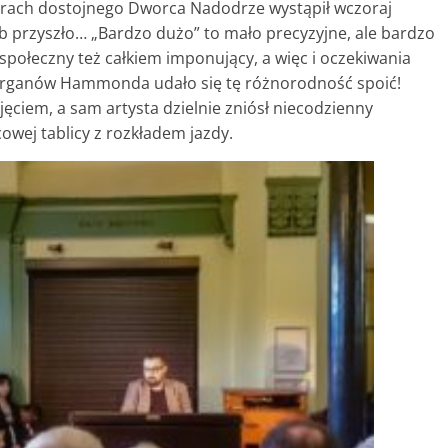
urach dostojnego Dworca Nadodrze wystąpił wczoraj
b przyszło… „Bardzo dużo” to mało precyzyjne, ale bardzo
społeczny też całkiem imponujący, a więc i oczekiwania
organów Hammonda udało się tę różnorodność spoić!
jęciem, a sam artysta dzielnie zniósł niecodzienny
ej tablicy z rozkładem jazdy.