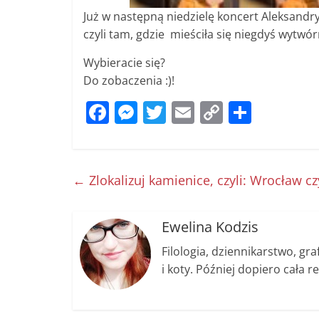
Już w następną niedzielę koncert Aleksandr
czyli tam, gdzie mieściła się niegdyś wytwó
Wybieracie się?
Do zobaczenia :)!
F
M
T
E
C
S
a
e
w
m
o
h
c
ss
itt
ai
p
ar
e
e
er
l
y
e
←
Zlokalizuj kamienice, czyli: Wrocław cz
b
n
Li
o
g
n
Ewelina Kodzis
o
er
k
Filologia, dziennikarstwo, gr
k
i koty. Później dopiero cała re