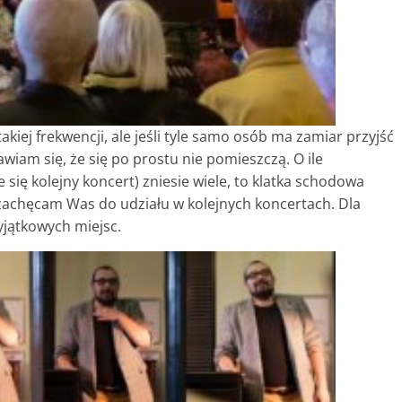
akiej frekwencji, ale jeśli tyle samo osób ma zamiar przyjść
awiam się, że się po prostu nie pomieszczą. O ile
się kolejny koncert) zniesie wiele, to klatka schodowa
 zachęcam Was do udziału w kolejnych koncertach. Dla
yjątkowych miejsc.