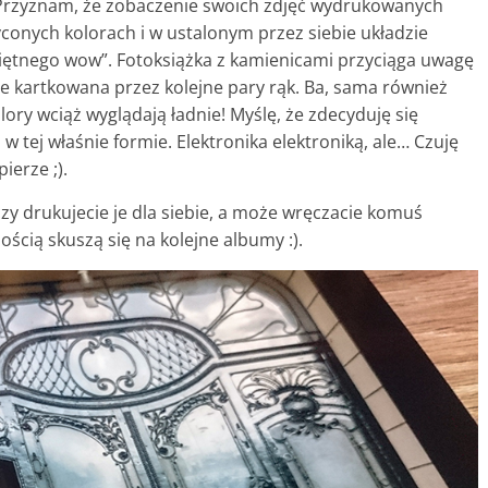
 Przyznam, że zobaczenie swoich zdjęć wydrukowanych
yconych kolorach i w ustalonym przez siebie układzie
świętnego wow”. Fotoksiążka z kamienicami przyciąga uwagę
ie kartkowana przez kolejne pary rąk. Ba, sama również
lory wciąż wyglądają ładnie! Myślę, że zdecyduję się
w tej właśnie formie. Elektronika elektroniką, ale… Czuję
ierze ;).
o czy drukujecie je dla siebie, a może wręczacie komuś
ścią skuszą się na kolejne albumy :).