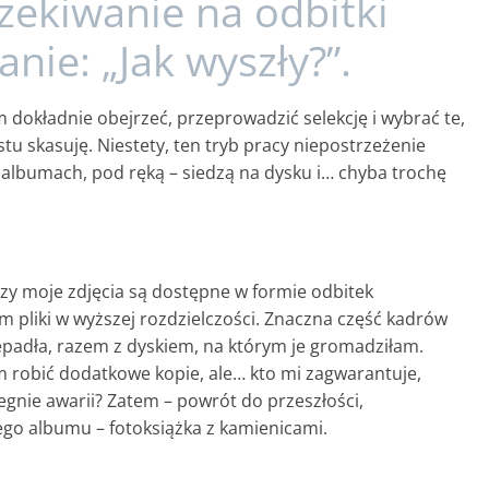
zekiwanie na odbitki
anie: „Jak wyszły?”.
dokładnie obejrzeć, przeprowadzić selekcję i wybrać te,
tu skasuję. Niestety, ten tryb pracy niepostrzeżenie
w albumach, pod ręką – siedzą na dysku i… chyba trochę
zy moje zdjęcia są dostępne w formie odbitek
 pliki w wyższej rozdzielczości. Znaczna część kadrów
epadła, razem z dyskiem, na którym je gromadziłam.
m robić dodatkowe kopie, ale… kto mi zagwarantuje,
egnie awarii? Zatem – powrót do przeszłości,
ego albumu – fotoksiążka z kamienicami.