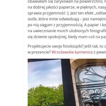
obawiałam się zarysowań na powierzchni).
na dobrej jakości papierze, w pięknych, nas
sprawia przyjemność :). Jest ten efekt „od
osób, które mnie odwiedzają – jest namiętn
po nią sięgam z przyjemnością. A papier i ko
na uwiecznianie moich ulubionych fotografii 
się dziwnie spokojniej, kiedy mam coś na pap
Projektujecie swoje fotoksiążki? Jeśli tak, t
w prezencie?
Wrocławskie kamienice
z pewno