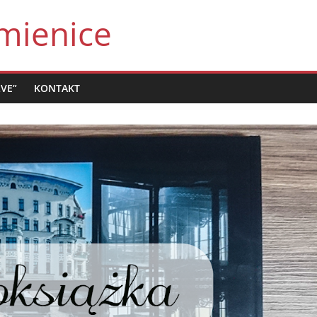
mienice
LVE”
KONTAKT