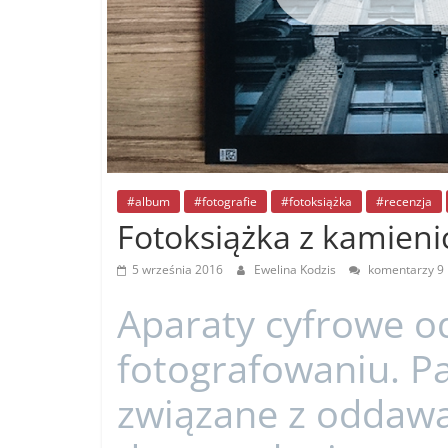
#album
#fotografie
#fotoksiążka
#recenzja
Fotoksiążka z kamien
5 września 2016
Ewelina Kodzis
komentarzy 9
Aparaty cyfrowe o
fotografowaniu. 
związane z oddawa