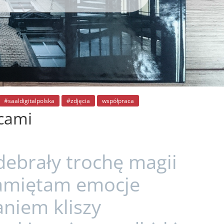
#saaldigitalpolska
#zdjęcia
współpraca
icami
debrały trochę magii
Pamiętam emocje
niem kliszy