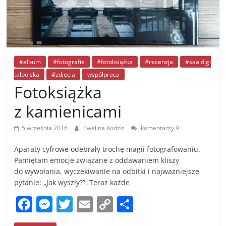
#album
#fotografie
#fotoksiążka
#recenzja
#saaldigi
talpolska
#zdjęcia
współpraca
Fotoksiążka
z kamienicami
5 września 2016
Ewelina Kodzis
komentarzy 9
Aparaty cyfrowe odebrały trochę magii fotografowaniu.
Pamiętam emocje związane z oddawaniem kliszy
do wywołania, wyczekiwanie na odbitki i najważniejsze
pytanie: „Jak wyszły?”. Teraz każde
F
M
T
E
C
S
a
e
w
m
o
h