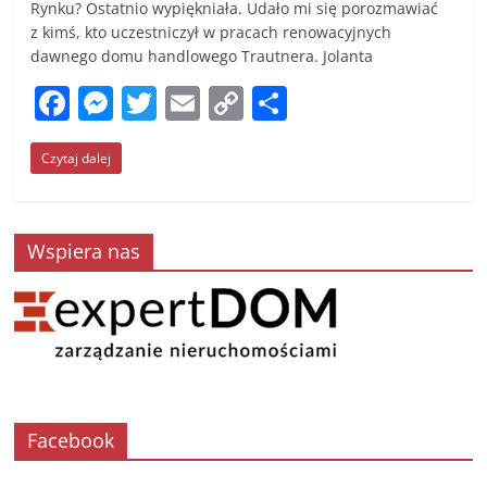
Rynku? Ostatnio wypiękniała. Udało mi się porozmawiać
z kimś, kto uczestniczył w pracach renowacyjnych
dawnego domu handlowego Trautnera. Jolanta
F
M
T
E
C
S
a
e
w
m
o
h
Czytaj dalej
c
ss
itt
ai
p
ar
e
e
er
l
y
e
b
n
Li
Wspiera nas
o
g
n
o
er
k
k
Facebook