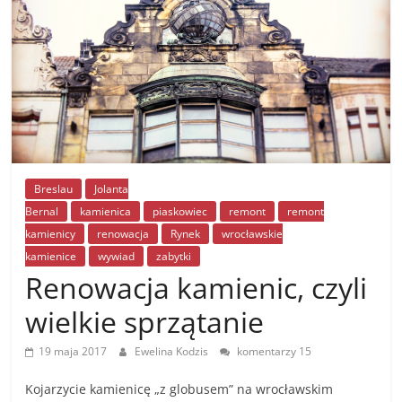
Breslau
Jolanta
Bernal
kamienica
piaskowiec
remont
remont
kamienicy
renowacja
Rynek
wrocławskie
kamienice
wywiad
zabytki
Renowacja kamienic, czyli
wielkie sprzątanie
19 maja 2017
Ewelina Kodzis
komentarzy 15
Kojarzycie kamienicę „z globusem” na wrocławskim