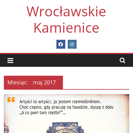
Skip
Wrocławskie
to
content
Kamienice
Miesiąc:
maj 2017