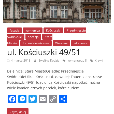
fasada
kamienica
Kościuszki
Przedmieście
Świdnickie
secesja
Stare
Miasto
Tauentzienstrasse
Wrocław
zdobienia
ul. Kościuszki 49/51
4 marca 2013
Ewelina Kodzis
komentarzy 8
Krzyki
Dzielnica: Stare MiastoOsiedle: Przedmieście
ŚwidnickieUlica: Kościuszki, dawniej: Tauentzienstrasse
Kościuszki 49/51 Idąc ulicą Kościuszki napotkać można
wiele kamienicznych perełek, które cudem
F
M
T
E
C
S
a
e
w
m
o
h
Czytaj dalej