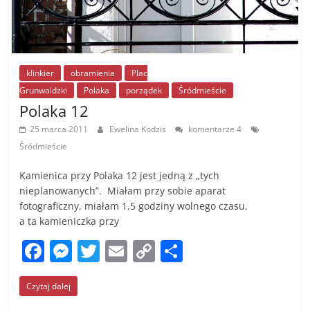
klinkier
obramienia
Plac
Grunwaldzki
Polaka
porządek
Śródmieście
Polaka 12
25 marca 2011
Ewelina Kodzis
komentarze 4
Śródmieście
Kamienica przy Polaka 12 jest jedną z „tych
nieplanowanych”. Miałam przy sobie aparat
fotograficzny, miałam 1,5 godziny wolnego czasu,
a ta kamieniczka przy
F
M
T
E
C
S
a
e
w
m
o
h
Czytaj dalej
c
ss
itt
ai
p
ar