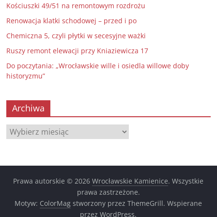
Kościuszki 49/51 na remontowym rozdrożu
Renowacja klatki schodowej – przed i po
Chemiczna 5, czyli płytki w secesyjne ważki
Ruszy remont elewacji przy Kniaziewicza 17
Do poczytania: „Wrocławskie wille i osiedla willowe doby
historyzmu”
Archiwa
Archiwa
Prawa autorskie © 2026
Wrocławskie Kamienice
. Wszystkie
prawa zastrzeżone.
Motyw:
ColorMag
stworzony przez ThemeGrill. Wspierane
przez
WordPress
.