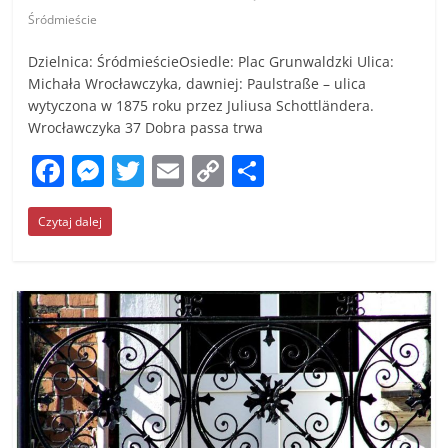
Śródmieście
Dzielnica: ŚródmieścieOsiedle: Plac Grunwaldzki Ulica:
Michała Wrocławczyka, dawniej: Paulstraße – ulica
wytyczona w 1875 roku przez Juliusa Schottländera.
Wrocławczyka 37 Dobra passa trwa
F
M
T
E
C
S
a
e
w
m
o
h
Czytaj dalej
c
ss
itt
ai
p
ar
e
e
er
l
y
e
b
n
Li
o
g
n
o
er
k
k