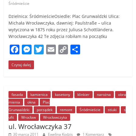
Śródmieście
Dzielnica: ŚródmieścieOsiedle: Plac Grunwaldzki Ulica:
Michała Wrocławczyka, dawniej: Paulstraße – ulica
wytyczona w 1875 roku przez Juliusa Schottländera.
Wrocławczyka 42 Te zdjęcia robiłam na początku
F
M
T
E
C
S
a
e
w
m
o
h
Czytaj dalej
c
ss
itt
ai
p
ar
e
e
er
l
y
e
b
n
Li
o
g
n
fasada
kamienica
kasetony
klinkier
narożna
obra
mienia
okna
Plac
o
er
k
Grunwaldzki
porządek
remont
Śródmieście
stiuki
s
k
ufit
Wrocław
Wrocławczyka
ul. Wrocławczyka 37
30 marca 2011
Ewelina Kodzis
1 Komentarz