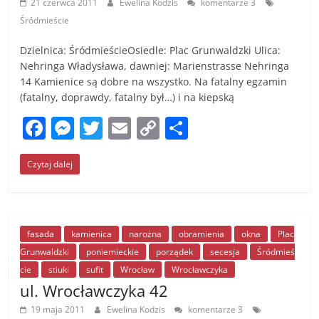
21 czerwca 2011
Ewelina Kodzis
komentarze 3
Śródmieście
Dzielnica: ŚródmieścieOsiedle: Plac Grunwaldzki Ulica:
Nehringa Władysława, dawniej: Marienstrasse Nehringa
14 Kamienice są dobre na wszystko. Na fatalny egzamin
(fatalny, doprawdy, fatalny był…) i na kiepską
F
M
T
E
C
S
a
e
w
m
o
h
Czytaj dalej
c
ss
itt
ai
p
ar
e
e
er
l
y
e
b
n
Li
o
g
n
fasada
kamienica
narożna
obramienia
okna
Plac
Grunwaldzki
poniemieckie
porządek
secesja
Śródmieś
o
er
k
cie
stiuki
sufit
Wrocław
Wrocławczyka
k
ul. Wrocławczyka 42
19 maja 2011
Ewelina Kodzis
komentarze 3