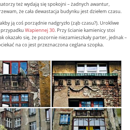
orzy też wydają się spokojni – żadnych awantur,
rzewam, że cała dewastacja budynku jest dziełem czasu.
kby ją coś porządnie nadgryzło (ząb czasu?). Urokliwe
w przypadku
Wapiennej 30
. Przy ścianie kamienicy stoi
k okazało się, że pozornie niezamieszkały parter, jednak –
ociekać na co jest przeznaczona ceglana szopka.