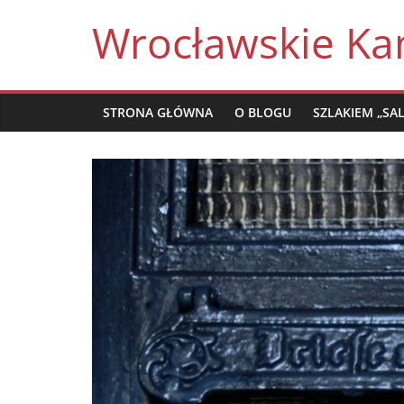
Skip
Wrocławskie Ka
to
content
STRONA GŁÓWNA
O BLOGU
SZLAKIEM „SA