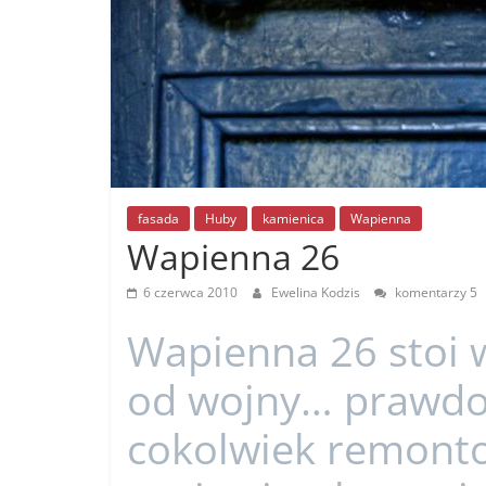
fasada
Huby
kamienica
Wapienna
Wapienna 26
6 czerwca 2010
Ewelina Kodzis
komentarzy 5
Wapienna 26 stoi 
od wojny… prawdop
cokolwiek remont