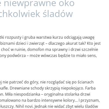
e niewprawne oko
ichkolwiek śladów
bytki rozpusty i gruba warstwa kurzu odciągają uwagę
iznami dzieci i zwierząt – dlaczego akurat tak? Kto jest
 choć w ruinie, domofon ma sprawny i drzwi szczelnie
trony podwórza – może wówczas będzie to miało sens,
j nie patrzeć do góry, nie rozglądać się po ścianach
 kafle. Drewniane schody skrzypią niepokojąco. Farba
an. Miła niespodzianka – oryginalna stolarka drzwi
pomalowano na bardzo intensywne kolory… I przyznam,
 łuszczy. Nihil novi. Jednak nie widać zbyt wielu śladów