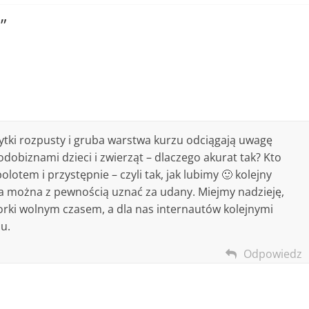
6
”
ybytki rozpusty i gruba warstwa kurzu odciągają uwagę
odobiznami dzieci i zwierząt – dlaczego akurat tak? Kto
lotem i przystępnie – czyli tak, jak lubimy 🙂 kolejny
a można z pewnością uznać za udany. Miejmy nadzieję,
rki wolnym czasem, a dla nas internautów kolejnymi
u.
Odpowiedz