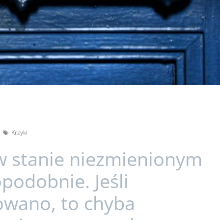
Krzyki
w stanie niezmienionym
odobnie. Jeśli
owano, to chyba