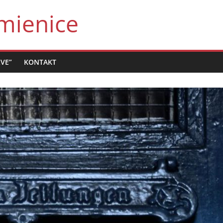
mienice
LVE”
KONTAKT