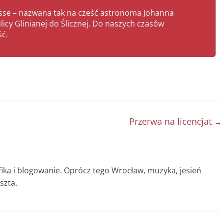
rasse – nazwana tak na cześć astronoma Johanna
ulicy Glinianej do Ślicznej. Do naszych czasów
ść.
Przerwa na licencjat
afika i blogowanie. Oprócz tego Wrocław, muzyka, jesień
szta.