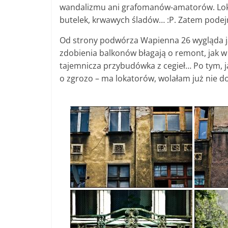
wandalizmu ani grafomanów-amatorów. Lokat
butelek, krwawych śladów… :P. Zatem podej
Od strony podwórza Wapienna 26 wygląda ja
zdobienia balkonów błagają o remont, jak 
tajemnicza przybudówka z cegieł… Po tym, ja
o zgrozo – ma lokatorów, wolałam już nie d