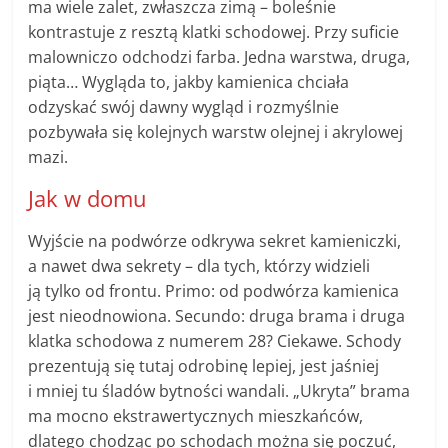
ma wiele zalet, zwłaszcza zimą – boleśnie
kontrastuje z resztą klatki schodowej. Przy suficie
malowniczo odchodzi farba. Jedna warstwa, druga,
piąta… Wygląda to, jakby kamienica chciała
odzyskać swój dawny wygląd i rozmyślnie
pozbywała się kolejnych warstw olejnej i akrylowej
mazi.
Jak w domu
Wyjście na podwórze odkrywa sekret kamieniczki,
a nawet dwa sekrety – dla tych, którzy widzieli
ją tylko od frontu. Primo: od podwórza kamienica
jest nieodnowiona. Secundo: druga brama i druga
klatka schodowa z numerem 28? Ciekawe. Schody
prezentują się tutaj odrobinę lepiej, jest jaśniej
i mniej tu śladów bytności wandali. „Ukryta” brama
ma mocno ekstrawertycznych mieszkańców,
dlatego chodząc po schodach można się poczuć,