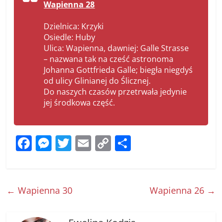
Wapienna 28
Dzielnica: Krzyki
Osiedle: Huby
Ulica: Wapienna, dawniej: Galle Strasse
– nazwana tak na cześć astronoma
Johanna Gottfrieda Galle; biegła niegdyś
od ulicy Glinianej do Ślicznej.
Do naszych czasów przetrwała jedynie
jej środkowa część.
F
M
T
E
C
S
a
e
w
m
o
h
c
ss
itt
ai
p
ar
e
e
er
l
y
e
←
Wapienna 30
Wapienna 26
→
b
n
Li