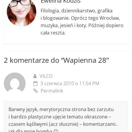
o
g
n
Ewelina Kodzis
o
er
k
Filologia, dziennikarstwo, grafika
k
i blogowanie. Oprócz tego Wrocław,
muzyka, jesień i koty. Później dopiero
cała reszta.
2 komentarze do “
Wapienna 28
”
VILCO
3 czerwca 2010 o 11:54 PM
Permalink
Barwny język, merytoryczna strona bez zarzutu
i bardzo plastyczne ujęcie tematu okraszone –
czasem kąśliwymi (acz słusznie) – komentarzami..
jak dla mnie bomba 🙂