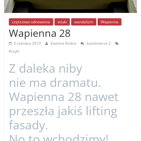
częściowo odnowiona
stiuki
wandalizm
Wapienna
Wapienna 28
3 czerwca 2010
Ewelina Kodzis
komentarze 2
Krzyki
Z daleka niby
nie ma dramatu.
Wapienna 28 nawet
przeszła jakiś lifting
fasady.
No to wchodzimy!