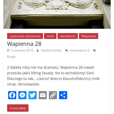
częściowo odnowiona
stiuki
wandalizm
Wapienna
Wapienna 28
3 czerwca 2010
Ewelina Kodzis
komentarze 2
Krzyki
Z daleka niby nie ma dramatu. Wapienna 28 nawet
przeszła jakiś lifting fasady. No to wchodzimy! Sień.
Dlaczego tu tak… ciasno? Mocno klaustrofobiczny niski
strop. Wrocławskie
F
M
T
E
C
S
a
e
w
m
o
h
Czytaj dalej
c
ss
itt
ai
p
ar