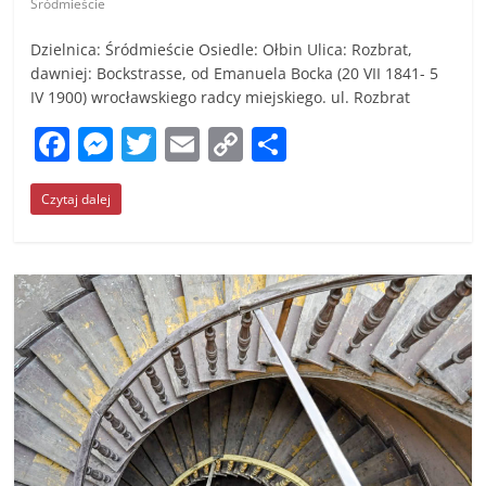
Śródmieście
Dzielnica: Śródmieście Osiedle: Ołbin Ulica: Rozbrat,
dawniej: Bockstrasse, od Emanuela Bocka (20 VII 1841- 5
IV 1900) wrocławskiego radcy miejskiego. ul. Rozbrat
F
M
T
E
C
S
a
e
w
m
o
h
Czytaj dalej
c
ss
itt
ai
p
ar
e
e
er
l
y
e
b
n
Li
o
g
n
o
er
k
k