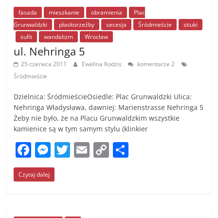
b
n
Li
o
g
n
fasada
mieszkanie
obramienia
Plac
Grunwaldzki
płaskorzeźby
secesja
Śródmieście
stiuki
o
er
k
sufit
wandalizm
Wrocław
k
ul. Nehringa 5
25 czerwca 2011
Ewelina Kodzis
komentarze 2
Śródmieście
Dzielnica: ŚródmieścieOsiedle: Plac Grunwaldzki Ulica:
Nehringa Władysława, dawniej: Marienstrasse Nehringa 5
Żeby nie było, że na Placu Grunwaldzkim wszystkie
kamienice są w tym samym stylu (klinkier
F
M
T
E
C
S
a
e
w
m
o
h
Czytaj dalej
c
ss
itt
ai
p
ar
e
e
er
l
y
e
b
n
Li