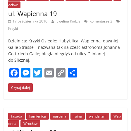
o
g
n
ocław
o
er
k
ul. Wapienna 19
k
17 października 2010
Ewelina Kodzis
komentarze 3
Krzyki
Dzielnica: Krzyki Osiedle: HubyUlica: Wapienna, dawniej:
Galle Strasse – nazwana tak na cześć astronoma Johanna
Gottfrieda Galle; biegła niegdyś od ulicy Glinianej
do Ślicznej.
F
M
T
E
C
S
a
e
w
m
o
h
Czytaj dalej
c
ss
itt
ai
p
ar
e
e
er
l
y
e
b
n
Li
o
g
n
fasada
kamienica
narożna
ruina
wandalizm
Wapi
enna
Wrocław
o
er
k