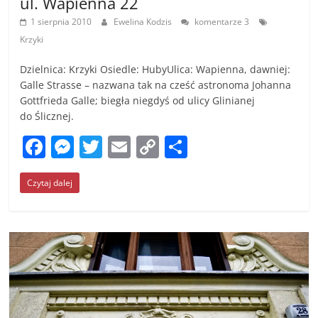
ul. Wapienna 22
k
1 sierpnia 2010
Ewelina Kodzis
komentarze 3
Krzyki
Dzielnica: Krzyki Osiedle: HubyUlica: Wapienna, dawniej:
Galle Strasse – nazwana tak na cześć astronoma Johanna
Gottfrieda Galle; biegła niegdyś od ulicy Glinianej
do Ślicznej.
F
M
T
E
C
S
a
e
w
m
o
h
Czytaj dalej
c
ss
itt
ai
p
ar
e
e
er
l
y
e
b
n
Li
o
g
n
o
er
k
k