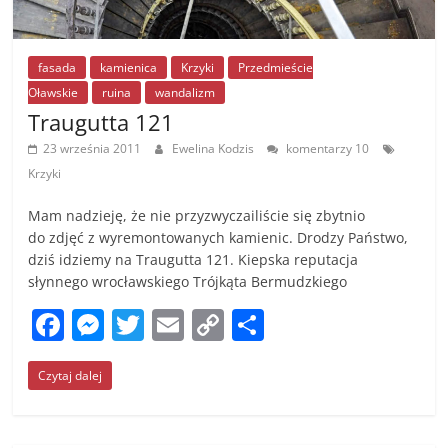
fasada
kamienica
Krzyki
Przedmieście
Oławskie
ruina
wandalizm
Traugutta 121
23 września 2011
Ewelina Kodzis
komentarzy 10
Krzyki
Mam nadzieję, że nie przyzwyczailiście się zbytnio
do zdjęć z wyremontowanych kamienic. Drodzy Państwo,
dziś idziemy na Traugutta 121. Kiepska reputacja
słynnego wrocławskiego Trójkąta Bermudzkiego
F
M
T
E
C
S
a
e
w
m
o
h
Czytaj dalej
c
ss
itt
ai
p
ar
e
e
er
l
y
e