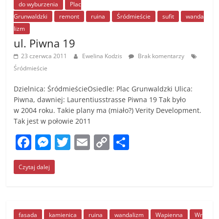
o
g
n
do wyburzenia
Plac
Grunwaldzki
remont
ruina
Śródmieście
sufit
wanda
o
er
k
lizm
k
ul. Piwna 19
23 czerwca 2011
Ewelina Kodzis
Brak komentarzy
Śródmieście
Dzielnica: ŚródmieścieOsiedle: Plac Grunwaldzki Ulica:
Piwna, dawniej: Laurentiusstrasse Piwna 19 Tak było
w 2004 roku. Takie plany ma (miało?) Verity Development.
Tak jest w połowie 2011
F
M
T
E
C
S
a
e
w
m
o
h
Czytaj dalej
c
ss
itt
ai
p
ar
e
e
er
l
y
e
b
n
Li
fasada
kamienica
ruina
wandalizm
Wapienna
Wr