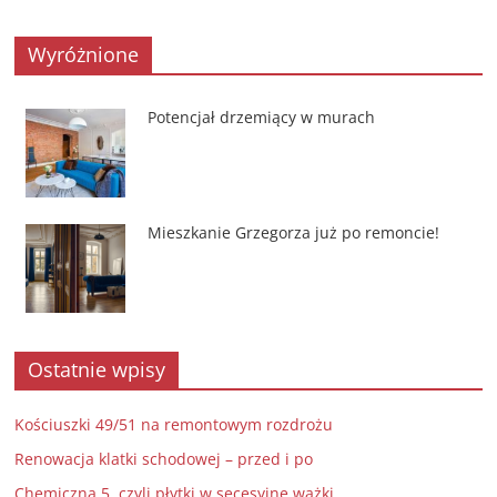
Wyróżnione
Potencjał drzemiący w murach
Mieszkanie Grzegorza już po remoncie!
Ostatnie wpisy
Kościuszki 49/51 na remontowym rozdrożu
Renowacja klatki schodowej – przed i po
Chemiczna 5, czyli płytki w secesyjne ważki