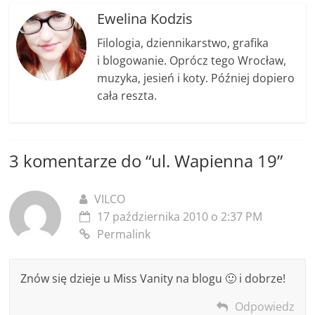
o
g
n
Ewelina Kodzis
o
er
k
Filologia, dziennikarstwo, grafika
k
i blogowanie. Oprócz tego Wrocław,
muzyka, jesień i koty. Później dopiero
cała reszta.
3 komentarze do “
ul. Wapienna 19
”
VILCO
17 października 2010 o 2:37 PM
Permalink
Znów się dzieje u Miss Vanity na blogu 🙂 i dobrze!
Odpowiedz