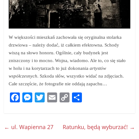
W większości mieszkań zachowała się oryginalna stolarka
drzwiowa – należy dodać, iż całkiem efektowna. Schody
wiszą na słowo honoru. Ogólnie, cały budynek jest
zniszczony i to mocno. Wojna, wiadomo. Ale to, co się stało
w holu i na korytarzach to już dokonania
artystów
współczesnych
. Szkoda słów, wszystko widać na zdjęciach.
Całe szczęście, że fotografie nie oddają zapachu…
F
M
T
E
C
S
a
e
w
m
o
h
c
ss
itt
ai
p
ar
e
e
er
l
y
e
←
ul. Wapienna 27
Ratunku, będą wyburzać!
→
b
n
Li