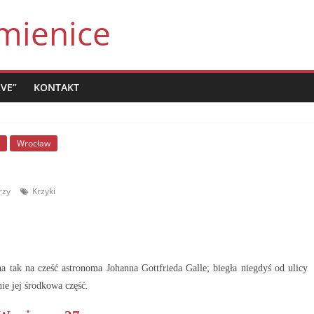
mienice
LVE”
KONTAKT
Wrocław
rzy
Krzyki
a tak na cześć astronoma Johanna Gottfrieda Galle; biegła niegdyś od ulicy
ie jej środkowa część.