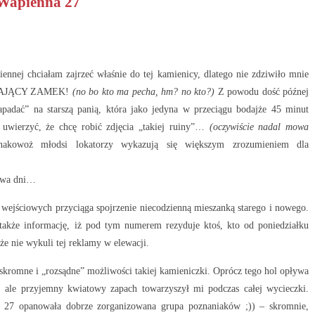
Wapienna 27
ennej chciałam zajrzeć właśnie do tej kamienicy, dlatego nie zdziwiło mnie
ZIAŁAJĄCY ZAMEK!
(no bo kto ma pecha, hm? no kto?)
Z powodu dość późnej
padać” na starszą panią, która jako jedyna w przeciągu bodajże 45 minut
uwierzyć, że chcę robić zdjęcia „takiej ruiny”…
(oczywiście nadal mowa
nakowoż młodsi lokatorzy wykazują się większym zrozumieniem dla
 dwa dni…
 wejściowych przyciąga spojrzenie niecodzienną mieszanką starego i nowego.
kże informację, iż pod tym numerem rezyduje ktoś, kto od poniedziałku
że nie wykuli tej reklamy w elewacji.
 skromne i „rozsądne” możliwości takiej kamieniczki. Oprócz tego hol opływa
ale przyjemny kwiatowy zapach towarzyszył mi podczas całej wycieczki.
r 27 opanowała dobrze zorganizowana grupa poznaniaków ;)) – skromnie,