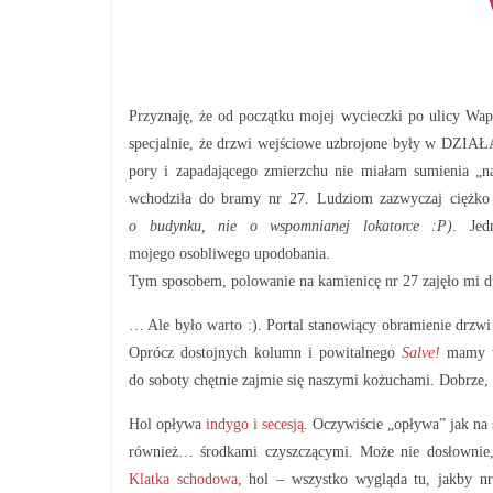
Przyznaję, że od początku mojej wycieczki po ulicy Wapi
specjalnie, że drzwi wejściowe uzbrojone były w D
pory i zapadającego zmierzchu nie miałam sumienia „na
wchodziła do bramy nr 27. Ludziom zazwyczaj ciężko 
o budynku, nie o wspomnianej lokatorce :P)
. Jed
mojego osobliwego upodobania.
Tym sposobem, polowanie na kamienicę nr 27 zajęło mi
… Ale było warto :). Portal stanowiący obramienie drzwi
Oprócz dostojnych kolumn i powitalnego
Salve!
mamy ta
do soboty chętnie zajmie się naszymi kożuchami. Dobrze, 
Hol opływa
indygo i secesją
. Oczywiście „opływa” jak na
również… środkami czyszczącymi. Może nie dosłownie, 
Klatka schodowa
, hol – wszystko wygląda tu, jakby n