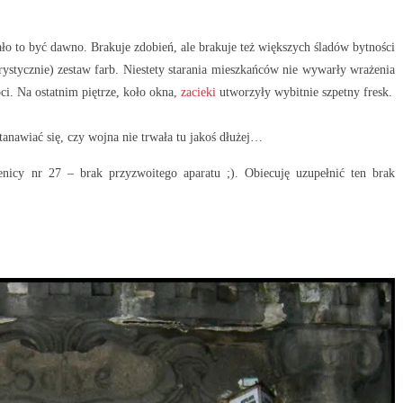
ało to być dawno. Brakuje zdobień, ale brakuje też większych śladów bytności
ystycznie) zestaw farb. Niestety starania mieszkańców nie wywarły wrażenia
i. Na ostatnim piętrze, koło okna,
zacieki
utworzyły wybitnie szpetny fresk.
anawiać się, czy wojna nie trwała tu jakoś dłużej…
enicy nr 27 – brak przyzwoitego aparatu ;). Obiecuję uzupełnić ten brak