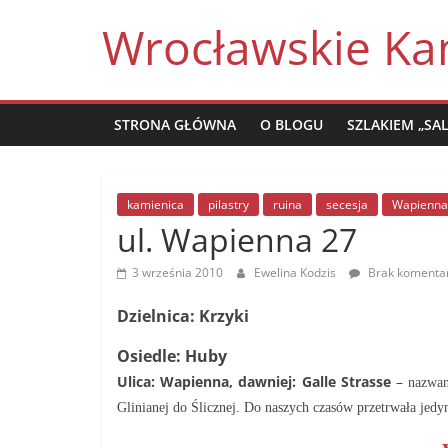
Skip
Wrocławskie Ka
to
content
STRONA GŁÓWNA
O BLOGU
SZLAKIEM „SA
kamienica
pilastry
ruina
secesja
Wapienna
ul. Wapienna 27
3 września 2010
Ewelina Kodzis
Brak komenta
Dzielnica: Krzyki
Osiedle: Huby
Ulica: Wapienna, dawniej: Galle Strasse
–
nazwan
Glinianej do Ślicznej. Do naszych czasów przetrwała jedyn