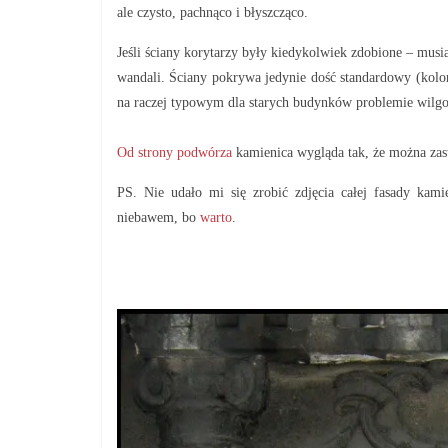
ale czysto, pachnąco i błyszcząco.
Jeśli ściany korytarzy były kiedykolwiek zdobione – musi
wandali. Ściany pokrywa jedynie dość standardowy (kolor
na raczej typowym dla starych budynków problemie wilgoc
Od strony podwórza
kamienica wygląda tak, że można zast
PS. Nie udało mi się zrobić zdjęcia całej fasady kami
niebawem, bo
warto
.