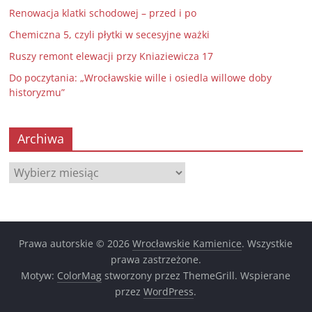
Renowacja klatki schodowej – przed i po
Chemiczna 5, czyli płytki w secesyjne ważki
Ruszy remont elewacji przy Kniaziewicza 17
Do poczytania: „Wrocławskie wille i osiedla willowe doby
historyzmu”
Archiwa
Archiwa
Prawa autorskie © 2026
Wrocławskie Kamienice
. Wszystkie
prawa zastrzeżone.
Motyw:
ColorMag
stworzony przez ThemeGrill. Wspierane
przez
WordPress
.