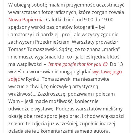
W ubiegłą sobotę miałam przyjemność uczestniczyć
w warsztatach fotograficznych, które zorganizowała
Nowa Papiernia
. Calutki dzień, od 9.00 do 19.00
spędzony wśród pasjonatów fotografii – byli
i amatorzy i ci bardziej „pro”, ale wszyscy zgodnie
zachwyceni Przedmieściem. Warsztaty prowadził
Tomasz Tomaszewski. Sądzę, że to znana „marka”
i nie muszę wyjaśniać kto, co i jak. Jeśli jednak ktoś
ma wątpliwości –
let me google that for you 😉
. Do 13
września wrocławianie mogą oglądać
wystawę jego
zdjęć
w Rynku. Tomaszewski ma niesamowite
wyczucie chwili, tę niezwykłą artystyczną
wrażliwość… Zazdroszczę, podziwiam i polecam
Wam – jeśli macie możliwość, koniecznie
odwiedźcie wystawę. Podczas warsztatów mieliśmy
okazję obejrzeć sporo jego prac. I choć w większości
znałam te zdjęcia już wcześniej, zupełnie inaczej
ogląda się je z komentarzami samego autora.