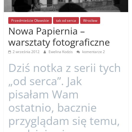
Przedmieście Oławskie
tak od serca
Wrocław
Nowa Papiernia –
warsztaty fotograficzne
2 września 2012
Ewelina Kodzis
komentarze 2
Dziś notka z serii tych
„od serca”. Jak
pisałam Wam
ostatnio, bacznie
przyglądam się temu,