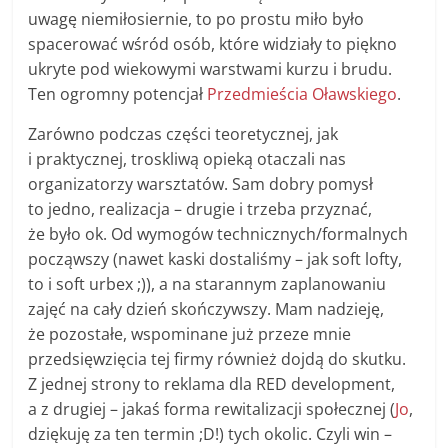
uwagę niemiłosiernie, to po prostu miło było
spacerować wśród osób, które widziały to piękno
ukryte pod wiekowymi warstwami kurzu i brudu.
Ten ogromny potencjał
Przedmieścia Oławskiego
.
Zarówno podczas części teoretycznej, jak
i praktycznej, troskliwą opieką otaczali nas
organizatorzy warsztatów. Sam dobry pomysł
to jedno, realizacja – drugie i trzeba przyznać,
że było ok. Od wymogów technicznych/formalnych
począwszy (nawet kaski dostaliśmy – jak soft lofty,
to i soft urbex ;)), a na starannym zaplanowaniu
zajęć na cały dzień skończywszy. Mam nadzieję,
że pozostałe, wspominane już przeze mnie
przedsięwzięcia tej firmy również dojdą do skutku.
Z jednej strony to reklama dla RED development,
a z drugiej – jakaś forma rewitalizacji społecznej (
Jo
,
dziękuję za ten termin ;D!) tych okolic. Czyli win –