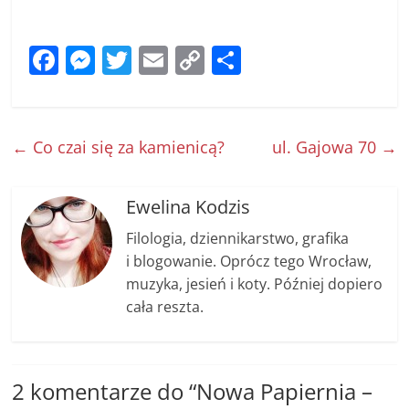
F
M
T
E
C
S
a
e
w
m
o
h
c
ss
itt
ai
p
ar
e
e
er
l
y
e
←
Co czai się za kamienicą?
ul. Gajowa 70
→
b
n
Li
o
g
n
Ewelina Kodzis
o
er
k
Filologia, dziennikarstwo, grafika
k
i blogowanie. Oprócz tego Wrocław,
muzyka, jesień i koty. Później dopiero
cała reszta.
2 komentarze do “
Nowa Papiernia –