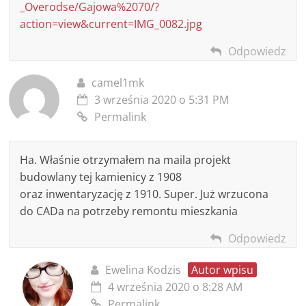
_Overodse/Gajowa%2070/?
action=view&current=IMG_0082.jpg
Odpowiedz
camel1mk
3 września 2020 o 5:31 PM
Permalink
Ha. Właśnie otrzymałem na maila projekt
budowlany tej kamienicy z 1908
oraz inwentaryzację z 1910. Super. Już wrzucona
do CADa na potrzeby remontu mieszkania
Odpowiedz
Ewelina Kodzis
Autor wpisu
4 września 2020 o 8:28 AM
Permalink