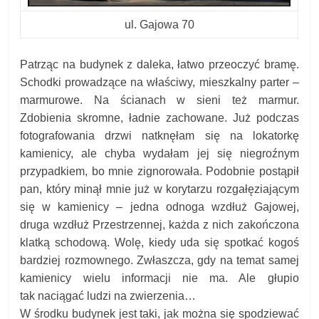
ul. Gajowa 70
Patrząc na budynek z daleka, łatwo przeoczyć bramę.
Schodki prowadzące na właściwy, mieszkalny parter –
marmurowe. Na ścianach w sieni też marmur.
Zdobienia skromne, ładnie zachowane. Już podczas
fotografowania drzwi natknęłam się na lokatorkę
kamienicy, ale chyba wydałam jej się niegroźnym
przypadkiem, bo mnie zignorowała. Podobnie postąpił
pan, który minął mnie już w korytarzu rozgałęziającym
się w kamienicy – jedna odnoga wzdłuż Gajowej,
druga wzdłuż Przestrzennej, każda z nich zakończona
klatką schodową. Wolę, kiedy uda się spotkać kogoś
bardziej rozmownego. Zwłaszcza, gdy na temat samej
kamienicy wielu informacji nie ma. Ale głupio
tak naciągać ludzi na zwierzenia…
W środku budynek jest taki, jak można się spodziewać