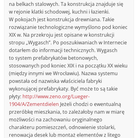
na belkach stalowych. Ta konstrukcja znajduje się
w rejonie klatki schodowej, kuchni i łazienki.
W pokojach jest konstrukcja drewniana. Takie
rozwiązanie technologiczne wymyślono pod koniec
XIX w. Na przekroju jest opisane w konstrukcji
stropu „Wygasch”. Po poszukiwaniach w Internecie
dotarłem do informacji technicznych. Wygasch
to system prefabrykatów betonowych,
stosowanych pod koniec XIX i na początku XX wieku
(między innymi we Wrocławiu). Nazwa systemu
powstała od nazwiska właściciela fabryki
wykonującej prefabrykaty. Być może to są takie
płyty:
http://www.zeno.org/Lueger-
1904/A/Zementdielen
Jeżeli chodzi o ewentualną
przeróbkę mieszkania, to zależałoby nam w miarę
możliwości na zachowaniu oryginalnego
charakteru pomieszczeń, odnowienie stolarki,
renowacja desek lub montaż elementów z litego