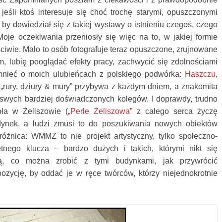
śli ktoś interesuje się choć trochę starymi, opuszczonymi
by dowiedział się z takiej wystawy o istnieniu czegoś, czego
 Moje oczekiwania przeniosły się więc na to, w jakiej formie
ciwie. Mało to osób fotografuje teraz opuszczone, zrujnowane
em, lubię pooglądać efekty
pracy, zachwycić się zdolnościami
nieć o moich ulubieńcach z polskiego podwórka:
Haszczu
,
ą „rury, dziury & mury” przybywa z każdym dniem, a znakomita
u swych bardziej doświadczonych kolegów. I doprawdy, trudno
ła w Żeliszowie (
„Perle Żeliszowa”
z całego serca życzę
ynek, a ludzi zmusi to do poszukiwania nowych obiektów
 różnica: WMMZ to nie projekt artystyczny, tylko społeczno-
tnego klucza – bardzo dużych i takich, którymi nikt się
tają, co można zrobić z tymi budynkami, jak przywrócić
ozycję, by oddać je w ręce twórców, którzy niejednokrotnie