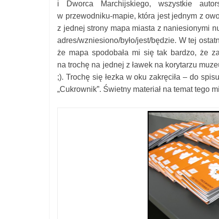
i Dworca Marchijskiego, wszystkie auto
w przewodniku-mapie, która jest jednym z owo
z jednej strony mapa miasta z naniesionymi n
adres/wzniesiono/było/jest/będzie. W tej ostat
że mapa spodobała mi się tak bardzo, że za
na trochę na jednej z ławek na korytarzu muz
;). Trochę się łezka w oku zakręciła – do spi
„Cukrownik”. Świetny materiał na temat tego m