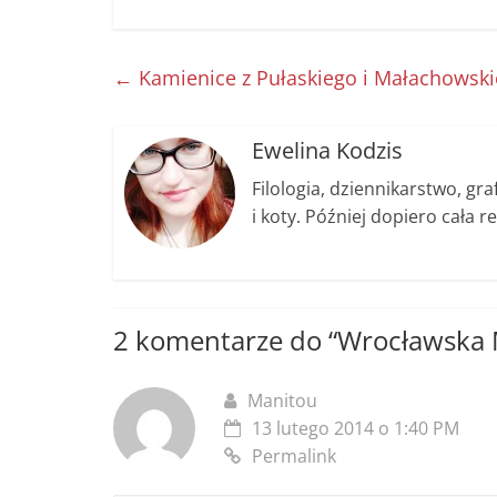
a
e
w
m
o
h
c
ss
itt
ai
p
ar
e
e
er
l
y
e
←
Kamienice z Pułaskiego i Małachowski
b
n
Li
o
g
n
Ewelina Kodzis
o
er
k
Filologia, dziennikarstwo, gr
k
i koty. Później dopiero cała re
2 komentarze do “
Wrocławska 
Manitou
13 lutego 2014 o 1:40 PM
Permalink