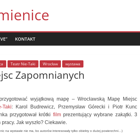
mienice
LVE”
KONTAKT
ca
Teatr Nie-Taki
Wrocław
wystawa
jsc Zapomnianych
y przygotować wyjątkową mapę – Wrocławską Mapę Miejsc
-Taki
: Karol Budrewicz, Przemysław Górecki i Piotr Kunc
onka przygotował krótki
film
prezentujący wybrane zakątki. 3
h pracy. Jak wyszło? Ciekawie.
ienic na wystawie nie ma, bo autorów interesowały tylko obiekty o dużej powierzchni…)