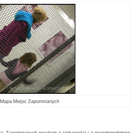
Mapa Miejsc Zapomnianych
sc Zapomnianych poszłam z ciekawości i z prawdopodobnie