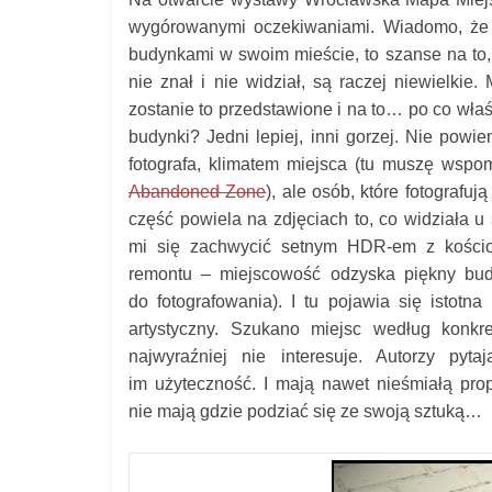
wygórowanymi oczekiwaniami. Wiadomo, że je
budynkami w swoim mieście, to szanse na to, 
nie znał i nie widział, są raczej niewielkie.
zostanie to przedstawione i na to… po co właś
budynki? Jedni lepiej, inni gorzej. Nie powi
fotografa, klimatem miejsca
(tu muszę wspom
Abandoned Zone
),
ale osób, które fotografuj
część powiela na zdjęciach to, co widziała 
mi się zachwycić setnym HDR-em z kościo
remontu – miejscowość odzyska piękny bud
do fotografowania). I tu pojawia się istotna
artystyczny. Szukano miejsc według konkre
najwyraźniej nie interesuje. Autorzy py
im użyteczność. I mają nawet nieśmiałą prop
nie mają gdzie podziać się ze swoją sztuką…