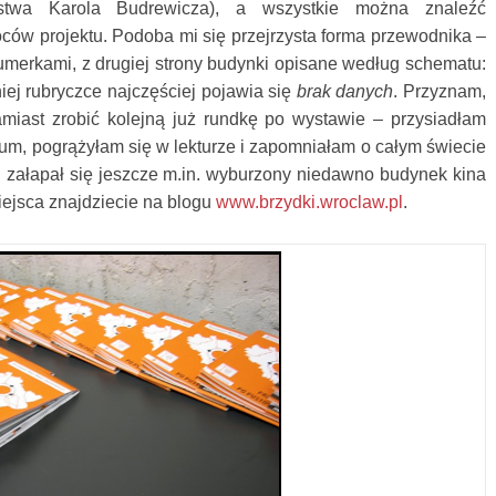
rstwa Karola Budrewicza), a wszystkie można znaleźć
ców projektu. Podoba mi się przejrzysta forma przewodnika –
umerkami, z drugiej strony budynki opisane według schematu:
niej rubryczce najczęściej pojawia się
brak danych
. Przyznam,
miast zrobić kolejną już rundkę po wystawie – przysiadłam
eum, pogrążyłam się w lekturze i zapomniałam o całym świecie
su załapał się jeszcze m.in. wyburzony niedawno budynek kina
iejsca znajdziecie na blogu
www.brzydki.wroclaw.pl
.