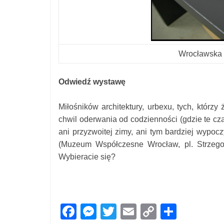
Wrocławska 
Odwiedź wystawę
Miłośników architektury, urbexu, tych, którzy
chwil oderwania od codzienności (gdzie te cz
ani przyzwoitej zimy, ani tym bardziej wy
(Muzeum Współczesne Wrocław, pl. Strzego
Wybieracie się?
F
M
T
E
C
S