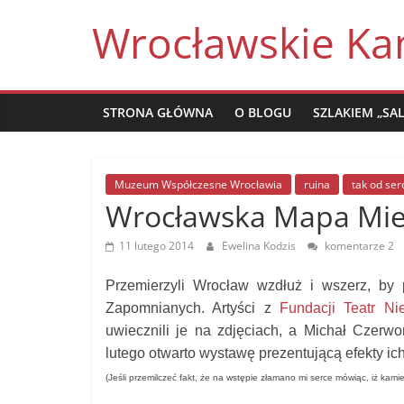
Skip
Wrocławskie Ka
to
content
STRONA GŁÓWNA
O BLOGU
SZLAKIEM „SA
Muzeum Współczesne Wrocławia
ruina
tak od ser
Wrocławska Mapa Mie
11 lutego 2014
Ewelina Kodzis
komentarze 2
Przemierzyli Wrocław wzdłuż i wszerz, b
Zapomnianych. Artyści z
Fundacji Teatr Nie
uwiecznili je na zdjęciach, a Michał Czerw
lutego otwarto wystawę prezentującą efekty ic
(Jeśli przemilczeć fakt, że na wstępie złamano mi serce mówiąc, iż kam