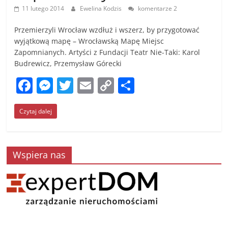
11 lutego 2014
Ewelina Kodzis
komentarze 2
Przemierzyli Wrocław wzdłuż i wszerz, by przygotować
wyjątkową mapę – Wrocławską Mapę Miejsc
Zapomnianych. Artyści z Fundacji Teatr Nie-Taki: Karol
Budrewicz, Przemysław Górecki
F
M
T
E
C
S
a
e
w
m
o
h
Czytaj dalej
c
ss
itt
ai
p
ar
e
e
er
l
y
e
b
n
Li
Wspiera nas
o
g
n
o
er
k
k