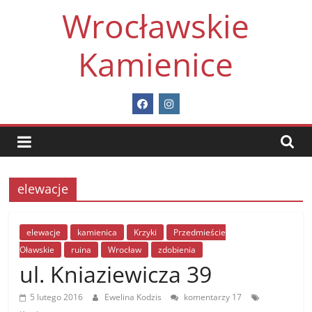
Skip
Wrocławskie
to
content
Kamienice
elewacje
elewacje
kamienica
Krzyki
Przedmieście
Oławskie
ruina
Wrocław
zdobienia
ul. Kniaziewicza 39
5 lutego 2016
Ewelina Kodzis
komentarzy 17