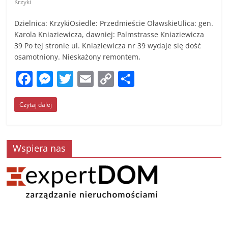
Krzyki
Dzielnica: KrzykiOsiedle: Przedmieście OławskieUlica: gen.
Karola Kniaziewicza, dawniej: Palmstrasse Kniaziewicza
39 Po tej stronie ul. Kniaziewicza nr 39 wydaje się dość
osamotniony. Nieskażony remontem,
F
M
T
E
C
S
a
e
w
m
o
h
Czytaj dalej
c
ss
itt
ai
p
ar
e
e
er
l
y
e
b
n
Li
Wspiera nas
o
g
n
o
er
k
k