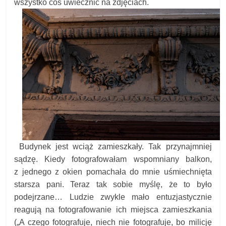
wszystko coś uwiecznić na zdjęciach.
Budynek jest wciąż zamieszkały. Tak przynajmniej
sądzę. Kiedy fotografowałam wspomniany balkon,
z jednego z okien pomachała do mnie uśmiechnięta
starsza pani. Teraz tak sobie myślę, że to było
podejrzane… Ludzie zwykle mało entuzjastycznie
reagują na fotografowanie ich miejsca zamieszkania
(„A czego fotografuje, niech nie fotografuje, bo milicję