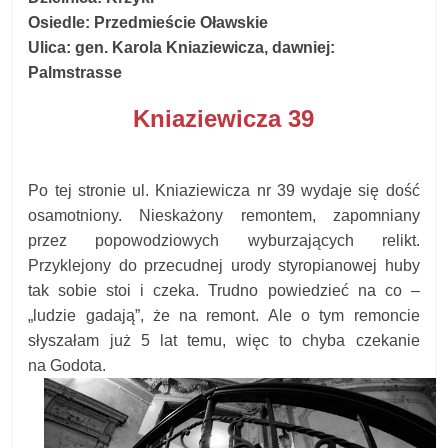
Osiedle:
Przedmieście Oławskie
Ulica:
gen. Karola Kniaziewicza
, dawniej:
Pa
lm
strasse
Kniaziewicza 39
Po tej stronie ul. Kniaziewicza nr 39 wydaje się dość
osamotniony. Nieskażony remontem, zapomniany
przez popowodziowych wyburzających relikt.
Przyklejony do przecudnej urody styropianowej huby
tak sobie stoi i czeka. Trudno powiedzieć na co –
„ludzie gadają”, że na remont. Ale o tym remoncie
słyszałam już 5 lat temu, więc to chyba czekanie
na Godota.