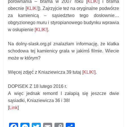
porównania – brama w 2007 roku [
KLIK!
] i brama
obecnie [
KLIK!
]). Zajrzyjcie też na oryginalne podwórze
za kamienicą – sąsiedztwo tego dosłownie…
obgryzionego muru i styropianowego budynku wprawia
w osłupienie
[KLIK!]
.
Na dolny-slask.org.pl znalazłam informację, że klatka
schodowa tej kamienicy grała w jakimś filmie. Wiecie
może w którym?
Więcej zdjęć z Kniaziewicza 39 tutaj
[KLIK!]
.
DOPISEK Z 18 lutego 2016 r.
A więc jednak remont! I załapią się jeszcze dwie
sąsiadki
, Kniaziewicza 36 i 38!
[
Link
]