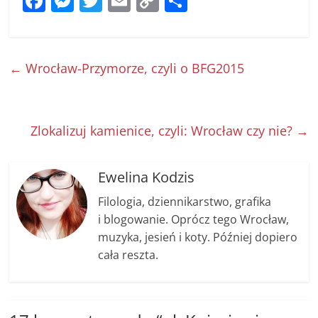
F
M
T
E
C
S
a
e
w
m
o
h
c
ss
itt
ai
p
ar
e
e
er
l
y
e
←
Wrocław-Przymorze, czyli o BFG2015
b
n
Li
o
g
n
o
er
k
Zlokalizuj kamienice, czyli: Wrocław czy nie?
→
k
Ewelina Kodzis
Filologia, dziennikarstwo, grafika
i blogowanie. Oprócz tego Wrocław,
muzyka, jesień i koty. Później dopiero
cała reszta.