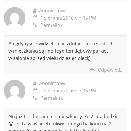
Anonimowy
1 sierpnia 2016 o 7:15 PM
Permalink
Ah gdybyście widzieli jakie zdobienia na sufitach
w mieszkaniu są i do tego ten dębowy parkiet
w salonie sprzed wielu dziesięcioleci;)
Odpowiedz
Anonimowy
1 sierpnia 2016 o 7:15 PM
Permalink
No juz trochę tam nie mieszkamy. Ze 2 lata będzie
🙂 córka właścicielki ukwieconego balkonu na 2
piętrze. Przekażę mamie ze jej balkon był