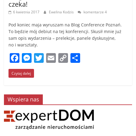
czeka!
6 kwietnia 2017
Ewelina Kodzis
komentarze 4
Pod koniec maja wyruszam na Blog Conference Poznań.
To będzie mój debiut na tej konferencji. Skusił mnie już
sam opis wydarzenia – prelekcje, panele dyskusyjne,
no i warsztaty.
F
M
T
E
C
S
a
e
w
m
o
h
Czytaj dalej
c
ss
itt
ai
p
ar
e
e
er
l
y
e
b
n
Li
Wspiera nas
o
g
n
o
er
k
k