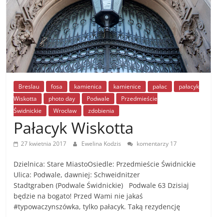
Breslau
fosa
kamienica
kamienice
pałac
pałacyk
Wiskotta
photo day
Podwale
Przedmieście
Świdnickie
Wrocław
zdobienia
Pałacyk Wiskotta
27 kwietnia 2017
Ewelina Kodzis
komentarzy 17
Dzielnica: Stare MiastoOsiedle: Przedmieście Świdnickie
Ulica: Podwale, dawniej: Schweidnitzer
Stadtgraben (Podwale Świdnickie) Podwale 63 Dzisiaj
będzie na bogato! Przed Wami nie jakaś
#typowaczynszówka, tylko pałacyk. Taką rezydencję